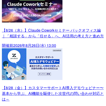
【8/26（水）】Claude Coworkセミナー バックオフィス編
｜「相談する」から「任せる」へ、AI活用の考え方と進め方
開催前
2026年8月26日(水) 13:00
【8/28（金）】カスタマーサポートAI導入デモウェビナー〜
基本から学ぶ、AI機能を駆使した次世代の問い合わせ対応と
は～