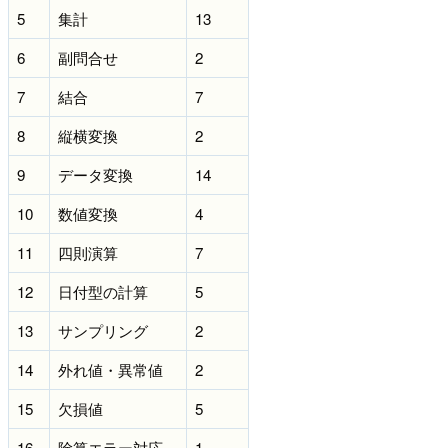
5
集計
13
6
副問合せ
2
7
結合
7
8
縦横変換
2
9
データ変換
14
10
数値変換
4
11
四則演算
7
12
日付型の計算
5
13
サンプリング
2
14
外れ値・異常値
2
15
欠損値
5
16
除算エラー対応
1