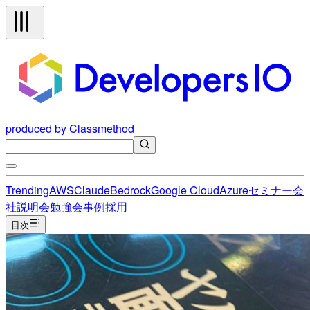
produced by Classmethod
Trending
AWS
Claude
Bedrock
Google Cloud
Azure
セミナー
会
社説明会
勉強会
事例
採用
目次