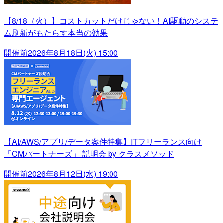
【8/18（火）】コストカットだけじゃない！AI駆動のシステ
ム刷新がもたらす本当の効果
開催前
2026年8月18日(火) 15:00
【AI/AWS/アプリ/データ案件特集】ITフリーランス向け
「CMパートナーズ」 説明会 by クラスメソッド
開催前
2026年8月12日(水) 19:00