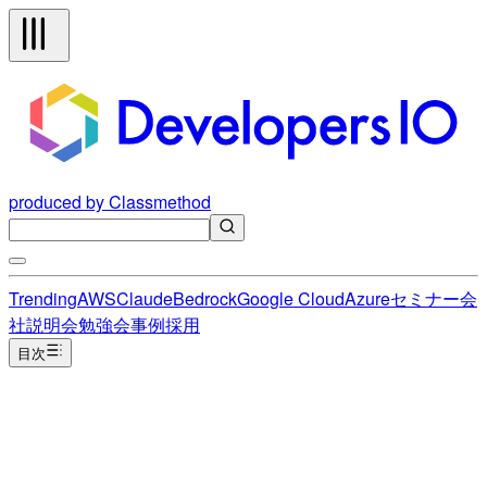
produced by Classmethod
Trending
AWS
Claude
Bedrock
Google Cloud
Azure
セミナー
会
社説明会
勉強会
事例
採用
目次