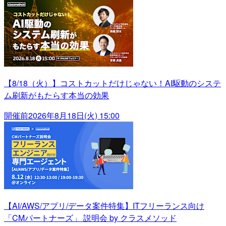
【8/18（火）】コストカットだけじゃない！AI駆動のシステ
ム刷新がもたらす本当の効果
開催前
2026年8月18日(火) 15:00
【AI/AWS/アプリ/データ案件特集】ITフリーランス向け
「CMパートナーズ」 説明会 by クラスメソッド