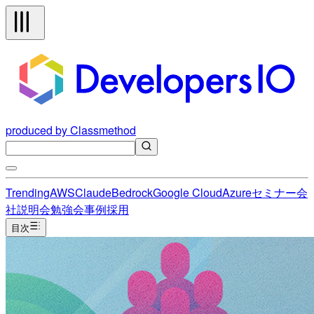
produced by Classmethod
Trending
AWS
Claude
Bedrock
Google Cloud
Azure
セミナー
会
社説明会
勉強会
事例
採用
目次