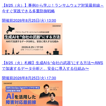
【8/25（火）】事例から学ぶ！ランサムウェア対策最前線～
今すぐ実践できる多重防御戦略
開催前
2026年8月25日(火) 13:00
【8/25（火）札幌】生成AIを“会社の武器”にする方法〜AWS
で加速するデータ分析と、安全に導入する仕組み〜
開催前
2026年8月25日(火) 17:30