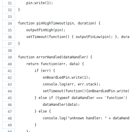
    pin.write(1);
}
function pinHighTimeout(pin, duration) {
    outputPinHigh(pin);
    setTimeout(function() { outputPinLow(pin); }, durat
}
function errorHandled(dataHandler) {
    return function(err, data) {
        if (err) {
            onBoardLedPin.write(1);
            console.log(err, err.stack);
            setTimeout(function(){onBoardLedPin.write(0
        } else if (typeof dataHandler === 'function') {
            dataHandler(data);
        } else {
            console.log("unknown handler: " + dataHandl
        }
    };