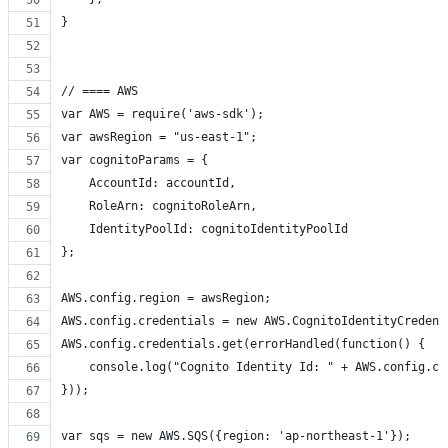
}
// ==== AWS
var AWS = require('aws-sdk');
var awsRegion = "us-east-1";
var cognitoParams = {
    AccountId: accountId,
    RoleArn: cognitoRoleArn,
    IdentityPoolId: cognitoIdentityPoolId
};
AWS.config.region = awsRegion;
AWS.config.credentials = new AWS.CognitoIdentityCredent
AWS.config.credentials.get(errorHandled(function() {
    console.log("Cognito Identity Id: " + AWS.config.cr
}));
var sqs = new AWS.SQS({region: 'ap-northeast-1'});