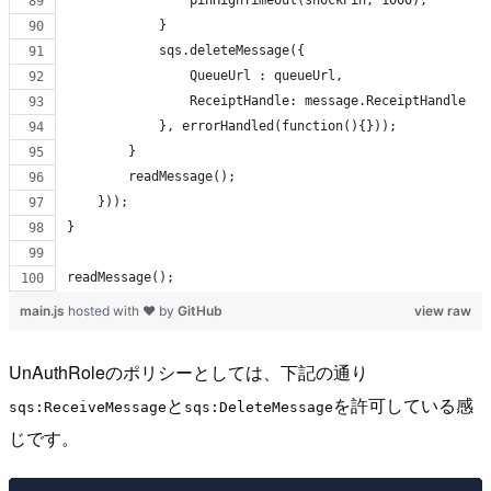
                pinHighTimeout(shockPin, 1000);
            }
            sqs.deleteMessage({
                QueueUrl : queueUrl,
                ReceiptHandle: message.ReceiptHandle
            }, errorHandled(function(){}));
        }
        readMessage();
    }));
}
readMessage();
main.js
hosted with ❤ by
GitHub
view raw
UnAuthRoleのポリシーとしては、下記の通り
と
を許可している感
sqs:ReceiveMessage
sqs:DeleteMessage
じです。