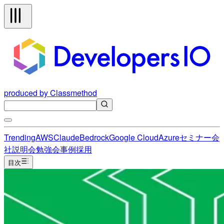
produced by Classmethod
Trending
AWS
Claude
Bedrock
Google Cloud
Azure
セミナー
会
社説明会
勉強会
事例
採用
目次