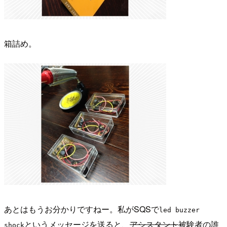
箱詰め。
あとはもうお分かりですねー。私がSQSで
led buzzer
というメッセージを送ると、
アシスタント
被験者の誰
shock