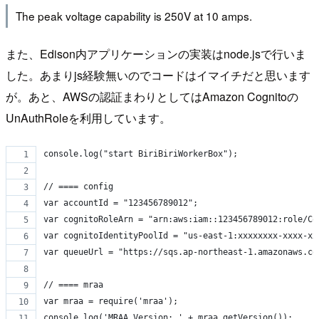
The peak voltage capability is 250V at 10 amps.
また、Edison内アプリケーションの実装はnode.jsで行いま
した。あまりjs経験無いのでコードはイマイチだと思います
が。あと、AWSの認証まわりとしてはAmazon Cognitoの
UnAuthRoleを利用しています。
console.log("start BiriBiriWorkerBox");
// ==== config
var accountId = "123456789012";
var cognitoRoleArn = "arn:aws:iam::123456789012:role/Co
var cognitoIdentityPoolId = "us-east-1:xxxxxxxx-xxxx-xx
var queueUrl = "https://sqs.ap-northeast-1.amazonaws.co
// ==== mraa
var mraa = require('mraa');
console.log('MRAA Version: ' + mraa.getVersion());