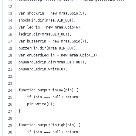
var shockPin = new mraa.Gpio(5);
shockPin.dir(mraa.DIR_OUT);
var ledPin = new mraa.Gpio(6);
ledPin.dir(mraa.DIR_OUT);
var buzzerPin = new mraa.Gpio(7);
buzzerPin.dir(mraa.DIR_OUT);
var onBoardLedPin = new mraa.Gpio(13);
onBoardLedPin.dir(mraa.DIR_OUT);
onBoardLedPin.write(0);
function outputPinLow(pin) {
    if (pin === null) return;
    pin.write(0);
}
function outputPinHigh(pin) {
    if (pin === null) return;