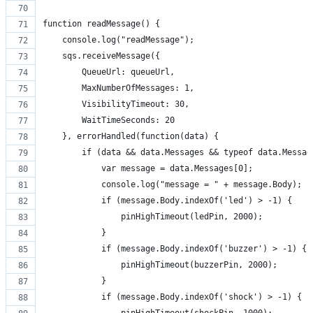
function readMessage() {
    console.log("readMessage");
    sqs.receiveMessage({
        QueueUrl: queueUrl,
        MaxNumberOfMessages: 1,
        VisibilityTimeout: 30,
        WaitTimeSeconds: 20
    }, errorHandled(function(data) {
        if (data && data.Messages && typeof data.Messag
            var message = data.Messages[0];
            console.log("message = " + message.Body);
            if (message.Body.indexOf('led') > -1) {
                pinHighTimeout(ledPin, 2000);
            }
            if (message.Body.indexOf('buzzer') > -1) {
                pinHighTimeout(buzzerPin, 2000);
            }
            if (message.Body.indexOf('shock') > -1) {