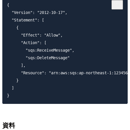
{

  "Version": "2012-10-17",

  "Statement": [

    {

      "Effect": "Allow",

      "Action": [

        "sqs:ReceiveMessage",

        "sqs:DeleteMessage"

      ],

      "Resource": "arn:aws:sqs:ap-northeast-1:1234567
    }

  ]

資料