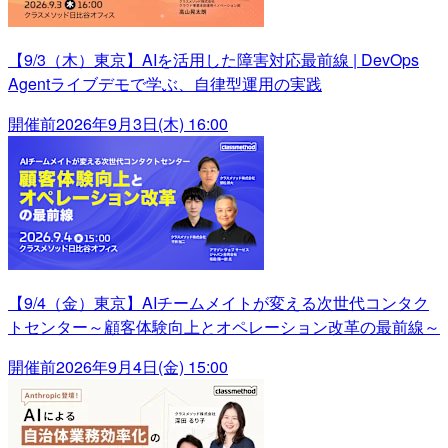
【9/3（木）東京】AIを活用した障害対応最前線 | DevOps
Agentライブデモで学ぶ、自律型運用の実践
開催前
2026年9月3日(木) 16:00
【9/4（金）東京】AIチームメイトが変える次世代コンタク
トセンター～顧客体験向上とオペレーション改革の最前線～
開催前
2026年9月4日(金) 15:00