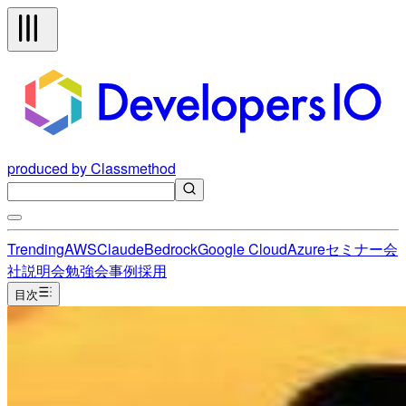
produced by Classmethod
Trending
AWS
Claude
Bedrock
Google Cloud
Azure
セミナー
会
社説明会
勉強会
事例
採用
目次