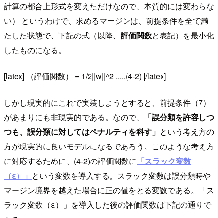
計算の都合上形式を変えただけなので、本質的には変わらな
い） というわけで、求めるマージンは、前提条件を全て満
たした状態で、下記の式（以降、
評価関数
と表記）を最小化
したものになる。
[latex] （評価関数） = 1/2||w||^2 .....(4-2) [/latex]
しかし現実的にこれで実装しようとすると、前提条件（7）
があまりにも非現実的である。なので、
「誤分類を許容しつ
つも、誤分類に対してはペナルティを科す」
という考え方の
方が現実的に良いモデルになるであろう。このような考え方
に対応するために、(4-2)の評価関数に
「スラック変数
（ε）」
という変数を導入する。スラック変数は誤分類時や
マージン境界を越えた場合に正の値をとる変数である。「ス
ラック変数（ε）」を導入した後の評価関数は下記の通りで