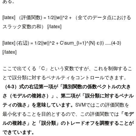
ある。
[latex] （評価関数) = 1/2||w||^2 + （全てのデータ点における
スラック変数の和） [/latex]
[latex] (右辺) = 1/2||w||^2 + C\sum_{i=1}^{N} ε(i) .....(4-3)
[/latex]
ここで出てくる「C」という変数ですが、これを制御するこ
とで誤分類に対するペナルティをコントロールできます。
（4-3）式の右辺第一項が「識別関数の係数ベクトルの大き
さ（モデルの複雑さ）」、第二項が「誤分類に対するペナル
ティの強さ」を意味しています。
SVMではこの評価関数を
最小化することを目的とするので、この評価関数では
「モデ
ルの複雑さ」と「誤分類」のトレードオフを調整することが
できています。