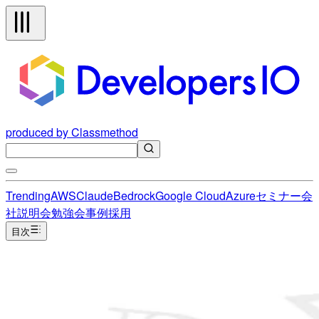
produced by Classmethod
Trending
AWS
Claude
Bedrock
Google Cloud
Azure
セミナー
会
社説明会
勉強会
事例
採用
目次