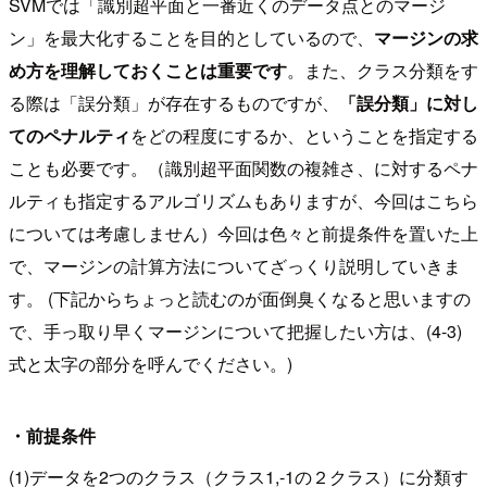
SVMでは「識別超平面と一番近くのデータ点とのマージ
ン」を最大化することを目的としているので、
マージンの求
め方を理解しておくことは重要です
。また、クラス分類をす
る際は「誤分類」が存在するものですが、
「誤分類」に対し
てのペナルティ
をどの程度にするか、ということを指定する
ことも必要です。（識別超平面関数の複雑さ、に対するペナ
ルティも指定するアルゴリズムもありますが、今回はこちら
については考慮しません）今回は色々と前提条件を置いた上
で、マージンの計算方法についてざっくり説明していきま
す。 (下記からちょっと読むのが面倒臭くなると思いますの
で、手っ取り早くマージンについて把握したい方は、(4-3)
式と太字の部分を呼んでください。)
・前提条件
(1)データを2つのクラス（クラス1,-1の２クラス）に分類す