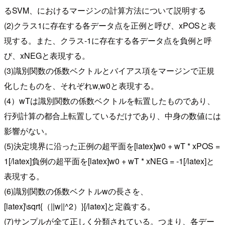
るSVM、におけるマージンの計算方法について説明する
(2)クラス1に存在する各データ点を正例と呼び、xPOSと表
現する。また、クラス-1に存在する各データ点を負例と呼
び、xNEGと表現する。
(3)識別関数の係数ベクトルとバイアス項をマージンで正規
化したものを、それぞれw,w0と表現する。
(4）wTは識別関数の係数ベクトルを転置したものであり、
行列計算の都合上転置しているだけであり、中身の数値には
影響がない。
(5)決定境界に沿った正例の超平面を[latex]w0 + wT * xPOS =
1[/latex]負例の超平面を[latex]w0 + wT * xNEG = -1[/latex]と
表現する。
(6)識別関数の係数ベクトルwの長さを、
[latex]\sqrt{（||w||^2）}[/latex]と定義する。
(7)サンプルが全て正しく分類されている。つまり、各デー