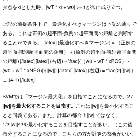
タ点をxiとした時、|wT * xi + w0| >= 1が常に成り立つ。
上記の前提条件下で、最適化すべきマージンは下記の通りで
ある。これは正例の超平面-負例の超平面間の距離と判断す
ることができる。 [latex] (最適化すべきマージン) = （正例の
超平面-識別超平面間の距離） + (負例の超平面-識別超平面間
の距離) [/latex] [latex] (右辺) = \frac{{（w0 + wT * xPOS） -
(w0 + wT * xNEG)}}{||w||} [/latex] [latex] (右辺) = \frac{2}{||w||}
.....(4-1) [/latex]
SVMでは「マージン最大化」を目指すことになるので、
2 /
||w||を最大化することを目指す。
これは||w||を最小化するこ
とと同義である。また、計算の都合上||w||ではなく、
1/2||w||^2を最小化することを目指すことが多い。（この後
微分することになるので、こちらの方が計算の都合がいい。