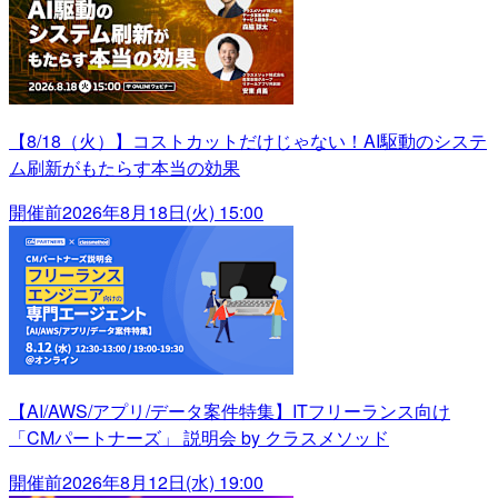
【8/18（火）】コストカットだけじゃない！AI駆動のシステ
ム刷新がもたらす本当の効果
開催前
2026年8月18日(火) 15:00
【AI/AWS/アプリ/データ案件特集】ITフリーランス向け
「CMパートナーズ」 説明会 by クラスメソッド
開催前
2026年8月12日(水) 19:00