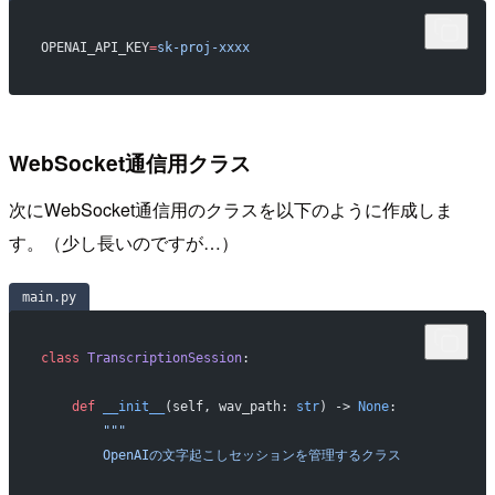
OPENAI_API_KEY
=
sk-proj-xxxx
WebSocket通信用クラス
次にWebSocket通信用のクラスを以下のように作成しま
す。（少し長いのですが…）
main.py
class
 TranscriptionSession
:
    def
 __init__
(self, wav_path: 
str
) -> 
None
:
        """
        OpenAIの文字起こしセッションを管理するクラス