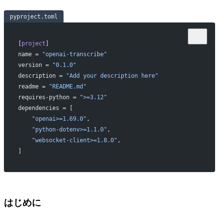
pyproject.toml
[
project
]
name = 
"openai-transcribe"
version = 
"0.1.0"
description = 
"Add your description here"
readme = 
"README.md"
requires-python = 
">=3.12"
dependencies = [
    "openai>=1.69.0"
,
    "python-dotenv>=1.1.0"
,
    "websocket-client>=1.8.0"
,
]
はじめに