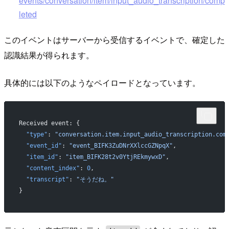
events/conversation/item/input_audio_transcription/comp
leted
このイベントはサーバーから受信するイベントで、確定した
認識結果が得られます。
具体的には以下のようなペイロードとなっています。
Received event: {
  "type"
: 
"conversation.item.input_audio_transcription.com
  "event_id"
: 
"event_BIFK3ZuDNrXXlccGZNpqX"
,
  "item_id"
: 
"item_BIFK28t2v0YtjREkmywxD"
,
  "content_index"
: 
0
,
  "transcript"
: 
"そうだね。"
}