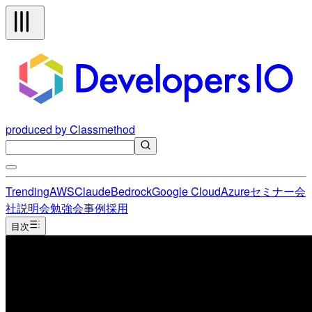
produced by Classmethod
Trending
AWS
Claude
Bedrock
Google Cloud
Azure
セミナー
会
社説明会
勉強会
事例
採用
目次