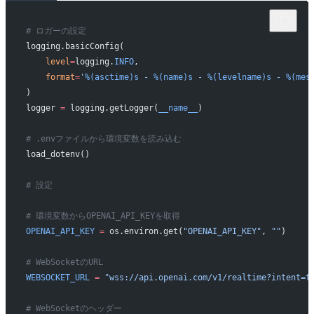
# ロガーの設定
logging.basicConfig(
    level
=
logging.
INFO
,
    format
=
'
%(asctime)s
 - 
%(name)s
 - 
%(levelname)s
 - 
%(mes
)
logger 
=
 logging.getLogger(
__name__
)
# .envファイルから環境変数を読み込む
load_dotenv()
# 設定
# 環境変数からOPENAI_API_KEYを取得
OPENAI_API_KEY
 =
 os.environ.get(
"OPENAI_API_KEY"
, 
""
)
# WebSocketのURL
WEBSOCKET_URL
 =
 "wss://api.openai.com/v1/realtime?intent=t
# WebSocketのヘッダー