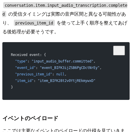
conversation.item.input_audio_transcription.complete
の受信タイミングは実際の音声区間と異なる可能性があ
d
り、
を使って上手く順序を整えてあげ
previous_item_id
る後処理が必要そうです。
Received event: {
  "type"
: 
"input_audio_buffer.committed"
,
  "event_id"
: 
"event_BIFK3ijZSB6PgCDctNrEy"
,
  "previous_item_id"
: 
null
,
  "item_id"
: 
"item_BIFK28t2v0YtjREkmywxD"
}
イベントのペイロード
ここでは主要なイベントのペイロードの仕様を見ていきま