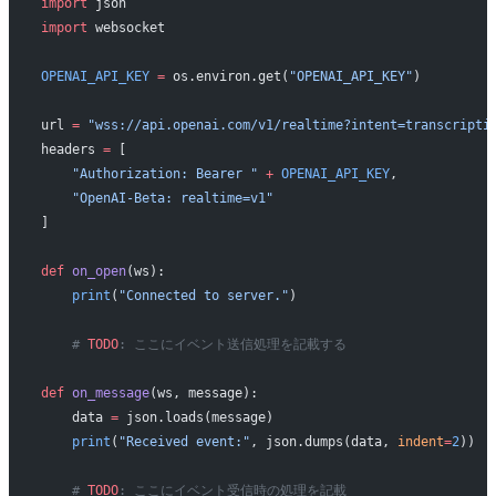
import
 json
import
 websocket
OPENAI_API_KEY
 =
 os.environ.get(
"OPENAI_API_KEY"
)
url 
=
 "wss://api.openai.com/v1/realtime?intent=transcripti
headers 
=
 [
    "Authorization: Bearer "
 +
 OPENAI_API_KEY
,
    "OpenAI-Beta: realtime=v1"
]
def
 on_open
(ws):
    print
(
"Connected to server."
)
    # 
TODO
: ここにイベント送信処理を記載する
def
 on_message
(ws, message):
    data 
=
 json.loads(message)
    print
(
"Received event:"
, json.dumps(data, 
indent
=
2
))
    # 
TODO
: ここにイベント受信時の処理を記載