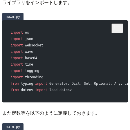
ライブラリをインポートします。
main.py
import
 os
import
 json
import
 websocket
import
 wave
import
 base64
import
 time
import
 logging
import
 threading
from
 typing 
import
 Generator, Dict, Set, Optional, Any, Li
from
 dotenv 
import
 load_dotenv
また定数等を以下のように定義しておきます。
main.py