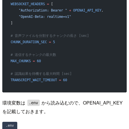
WEBSOCKET_HEADERS
 =
 [
    "Authorization: Bearer "
 +
 OPENAI_API_KEY
,
    "OpenAI-Beta: realtime=v1"
]
# 音声ファイルを分割するチャンクの長さ [sec]
CHUNK_DURATION_SEC
 =
 5
# 送信するチャンクの最大数
MAX_CHUNKS
 =
 60
# 認識結果を待機する最大時間 [sec]
TRANSCRIPT_WAIT_TIMEOUT
 =
 60
環境変数は
から読み込むので、OPENAI_API_KEY
.env
を記載しておきます。
.env