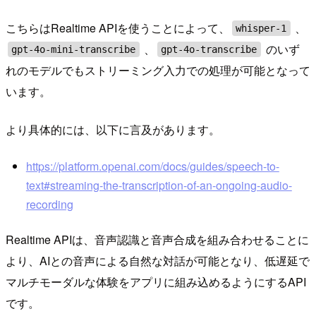
こちらはRealtime APIを使うことによって、
、
whisper-1
、
のいず
gpt-4o-mini-transcribe
gpt-4o-transcribe
れのモデルでもストリーミング入力での処理が可能となって
います。
より具体的には、以下に言及があります。
https://platform.openai.com/docs/guides/speech-to-
text#streaming-the-transcription-of-an-ongoing-audio-
recording
Realtime APIは、音声認識と音声合成を組み合わせることに
より、AIとの音声による自然な対話が可能となり、低遅延で
マルチモーダルな体験をアプリに組み込めるようにするAPI
です。