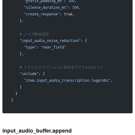
      "prefix_padding_ms"
: 
300
,
      "silence_duration_ms"
: 
500
,
      "create_response"
: true,
    },
    # ノイズ除去設定
    "input_audio_noise_reduction"
: {
      "type"
: 
"near_field"
    },
    # トランスクリプションに含めるアイテムのセット
    "include"
: [
      "item.input_audio_transcription.logprobs"
,
    ]
  }
}
input_audio_buffer.append