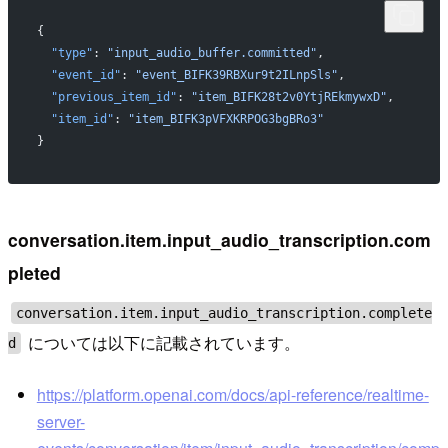
{
  "type"
: 
"input_audio_buffer.committed"
,
  "event_id"
: 
"event_BIFK39RBXur9t2ILnpSls"
,
  "previous_item_id"
: 
"item_BIFK28t2v0YtjREkmywxD"
,
  "item_id"
: 
"item_BIFK3pVFXKRPOG3bgBRo3"
}
conversation.item.input_audio_transcription.com
pleted
conversation.item.input_audio_transcription.complete
については以下に記載されています。
d
https://platform.openai.com/docs/api-reference/realtime-
server-