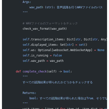
        Args:
            wav_path (str): 音声認識を行うWAVファイルのパス
        """
        # WAVファイルのフォーマットをチェック
        check_wav_format(wav_path)
        self
.transcription_items: Dict[
str
, Dict[
str
, Any]
        self
.displayed_items: Set[
str
] 
=
 set
()
        self
.ws: Optional[websocket.WebSocketApp] 
=
 None
        self
.is_running 
=
 False
        self
.wav_path 
=
 wav_path
    def
 complete_check
(self) -> 
bool
:
        """
        すべての認識結果が得られたかどうかをチェックする
        Returns:
            bool: すべての認識結果が得られた場合はTrue、そうでな
        """
        wait_items 
=
 [item_id 
for
 item_id, item_dict 
in
 se