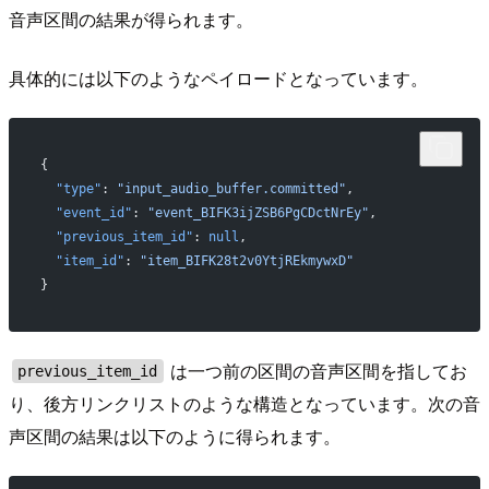
音声区間の結果が得られます。
具体的には以下のようなペイロードとなっています。
{
  "type"
: 
"input_audio_buffer.committed"
,
  "event_id"
: 
"event_BIFK3ijZSB6PgCDctNrEy"
,
  "previous_item_id"
: 
null
,
  "item_id"
: 
"item_BIFK28t2v0YtjREkmywxD"
}
は一つ前の区間の音声区間を指してお
previous_item_id
り、後方リンクリストのような構造となっています。次の音
声区間の結果は以下のように得られます。