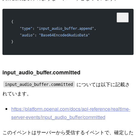
{
    "type"
: 
"input_audio_buffer.append"
,
    "audio"
: 
"Base64EncodedAudioData"
}
input_audio_buffer.committed
については以下に記載さ
input_audio_buffer.committed
れています。
https://platform.openai.com/docs/api-reference/realtime-
server-events/input_audio_buffer/committed
このイベントはサーバーから受信するイベントで、確定した