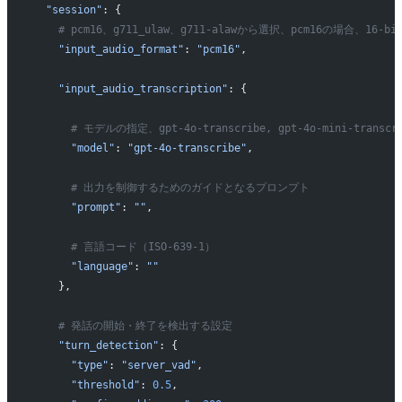
  "session"
: {
    # pcm16、g711_ulaw、g711-alawから選択、pcm16の場合、16
    "input_audio_format"
: 
"pcm16"
,
    "input_audio_transcription"
: {
      # モデルの指定、gpt-4o-transcribe, gpt-4o-mini-transc
      "model"
: 
"gpt-4o-transcribe"
,
      # 出力を制御するためのガイドとなるプロンプト
      "prompt"
: 
""
,
      # 言語コード（ISO-639-1）
      "language"
: 
""
    },
    # 発話の開始・終了を検出する設定
    "turn_detection"
: {
      "type"
: 
"server_vad"
,
      "threshold"
: 
0.5
,