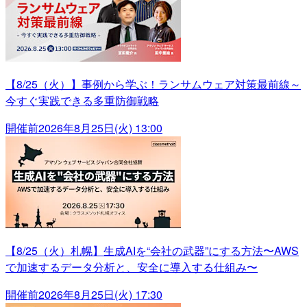
【8/25（火）】事例から学ぶ！ランサムウェア対策最前線～
今すぐ実践できる多重防御戦略
開催前
2026年8月25日(火) 13:00
【8/25（火）札幌】生成AIを“会社の武器”にする方法〜AWS
で加速するデータ分析と、安全に導入する仕組み〜
開催前
2026年8月25日(火) 17:30