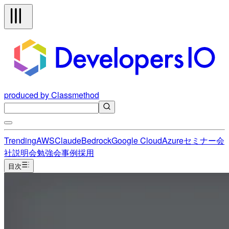
produced by Classmethod
Trending
AWS
Claude
Bedrock
Google Cloud
Azure
セミナー
会
社説明会
勉強会
事例
採用
目次