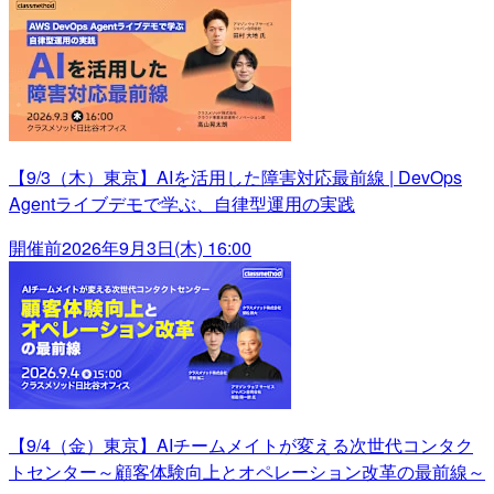
【9/3（木）東京】AIを活用した障害対応最前線 | DevOps
Agentライブデモで学ぶ、自律型運用の実践
開催前
2026年9月3日(木) 16:00
【9/4（金）東京】AIチームメイトが変える次世代コンタク
トセンター～顧客体験向上とオペレーション改革の最前線～