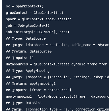
sc = SparkContext()

glueContext = GlueContext(sc)

spark = glueContext.spark_session

job = Job(glueContext)

job.init(args['JOB_NAME'], args)

## @type: DataSource

## @args: [database = "default", table_name = "dymamo
## @return: datasource0

## @inputs: []

datasource0 = glueContext.create_dynamic_frame.from_c
## @type: ApplyMapping

## @args: [mapping = [("shop_id", "string", "shop_id"
## @return: applymapping1

## @inputs: [frame = datasource0]

applymapping1 = ApplyMapping.apply(frame = datasource
## @type: DataSink

## @args: [connection_type = "s3", connection_options