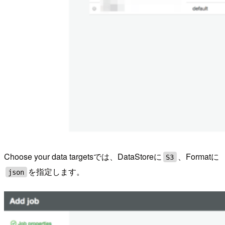
Choose your data targetsでは、DataStoreに
、Formatに
S3
を指定します。
json