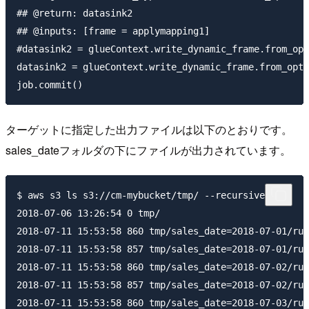
## @return: datasink2

## @inputs: [frame = applymapping1]

#datasink2 = glueContext.write_dynamic_frame.from_opt
datasink2 = glueContext.write_dynamic_frame.from_opti
ターゲットに指定した出力ファイルは以下のとおりです。
sales_dateフォルダの下にファイルが出力されています。
$ aws s3 ls s3://cm-mybucket/tmp/ --recursive

2018-07-06 13:26:54 0 tmp/

2018-07-11 15:53:58 860 tmp/sales_date=2018-07-01/run
2018-07-11 15:53:58 857 tmp/sales_date=2018-07-01/run
2018-07-11 15:53:58 860 tmp/sales_date=2018-07-02/run
2018-07-11 15:53:58 857 tmp/sales_date=2018-07-02/run
2018-07-11 15:53:58 860 tmp/sales_date=2018-07-03/run