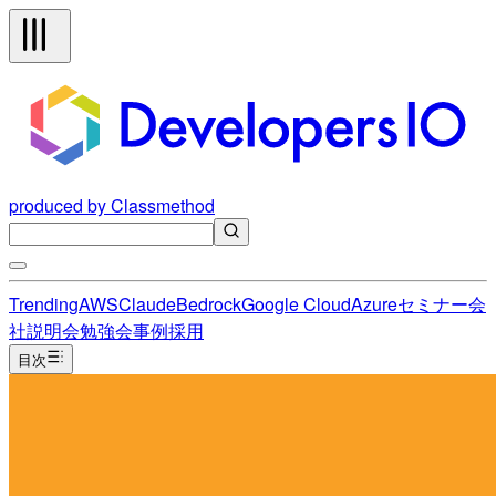
produced by Classmethod
Trending
AWS
Claude
Bedrock
Google Cloud
Azure
セミナー
会
社説明会
勉強会
事例
採用
目次