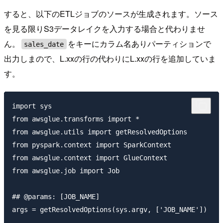
すると、以下のETLジョブのソースが生成されます。ソース
を見る限りS3データレイクを入力する場合と代わりませ
ん。
をキーにカラム名ありパーティションで
sales_date
出力しまので、L.xxの行の代わりにL.xxの行を追加していま
す。
import sys

from awsglue.transforms import *

from awsglue.utils import getResolvedOptions

from pyspark.context import SparkContext

from awsglue.context import GlueContext

from awsglue.job import Job

## @params: [JOB_NAME]

args = getResolvedOptions(sys.argv, ['JOB_NAME'])
