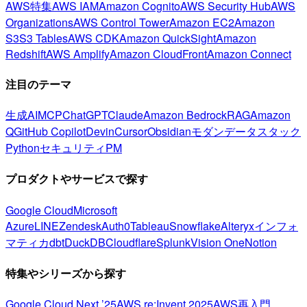
AWS特集
AWS IAM
Amazon Cognito
AWS Security Hub
AWS
Organizations
AWS Control Tower
Amazon EC2
Amazon
S3
S3 Tables
AWS CDK
Amazon QuickSight
Amazon
Redshift
AWS Amplify
Amazon CloudFront
Amazon Connect
注目のテーマ
生成AI
MCP
ChatGPT
Claude
Amazon Bedrock
RAG
Amazon
Q
GitHub Copilot
Devin
Cursor
Obsidian
モダンデータスタック
Python
セキュリティ
PM
プロダクトやサービスで探す
Google Cloud
Microsoft
Azure
LINE
Zendesk
Auth0
Tableau
Snowflake
Alteryx
インフォ
マティカ
dbt
DuckDB
Cloudflare
Splunk
Vision One
Notion
特集やシリーズから探す
Google Cloud Next ’25
AWS re:Invent 2025
AWS再入門