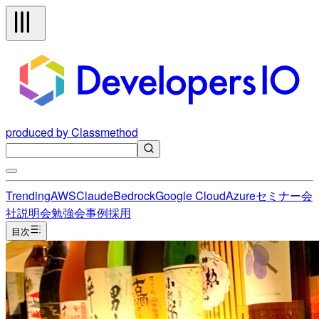
produced by Classmethod
Trending
AWS
Claude
Bedrock
Google Cloud
Azure
セミナー
会
社説明会
勉強会
事例
採用
目次