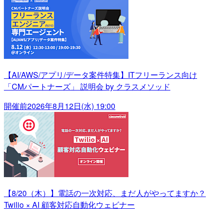
【AI/AWS/アプリ/データ案件特集】ITフリーランス向け
「CMパートナーズ」 説明会 by クラスメソッド
開催前
2026年8月12日(水) 19:00
【8/20（木）】電話の一次対応、まだ人がやってますか？
Twilio × AI 顧客対応自動化ウェビナー