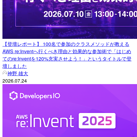
【登壇レポート】 100名で参加のクラスメソッドが教える
AWS re:Inventへ行くべき理由と効果的な参加術で「はじめ
てのre:Inventを120%充実させよう！」というタイトルで登
壇しました
神野 雄大
2026.07.24