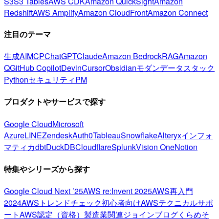
S3
S3 Tables
AWS CDK
Amazon QuickSight
Amazon
Redshift
AWS Amplify
Amazon CloudFront
Amazon Connect
注目のテーマ
生成AI
MCP
ChatGPT
Claude
Amazon Bedrock
RAG
Amazon
Q
GitHub Copilot
Devin
Cursor
Obsidian
モダンデータスタック
Python
セキュリティ
PM
プロダクトやサービスで探す
Google Cloud
Microsoft
Azure
LINE
Zendesk
Auth0
Tableau
Snowflake
Alteryx
インフォ
マティカ
dbt
DuckDB
Cloudflare
Splunk
Vision One
Notion
特集やシリーズから探す
Google Cloud Next ’25
AWS re:Invent 2025
AWS再入門
2024
AWSトレンドチェック
初心者向け
AWSテクニカルサポ
ート
AWS認定（資格）
製造業関連
ジョインブログ
くらめそ