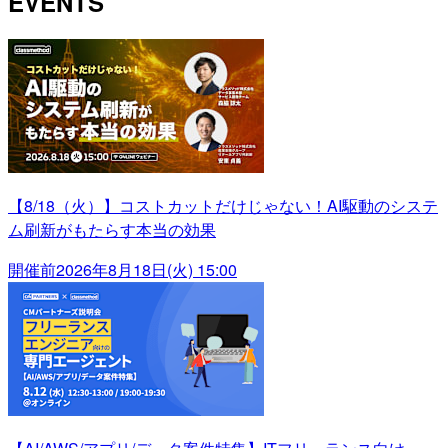
EVENTS
【8/18（火）】コストカットだけじゃない！AI駆動のシステ
ム刷新がもたらす本当の効果
開催前
2026年8月18日(火) 15:00