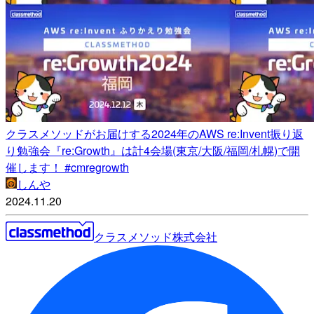
クラスメソッドがお届けする2024年のAWS re:Invent振り返
り勉強会『re:Growth』は計4会場(東京/大阪/福岡/札幌)で開
催します！ #cmregrowth
しんや
2024.11.20
クラスメソッド株式会社