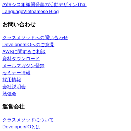
の情シス
組織開発室の活動
デザイン
Thai
Language
Vietnamese Blog
お問い合わせ
クラスメソッドへの問い合わせ
DevelopersIOへのご意見
AWSに関するご相談
資料ダウンロード
メールマガジン登録
セミナー情報
採用情報
会社説明会
勉強会
運営会社
クラスメソッドについて
DevelopersIOとは