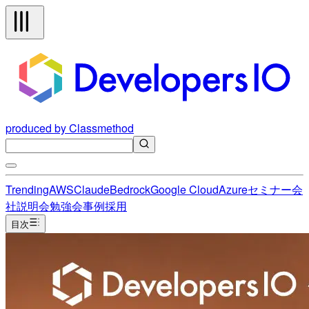
produced by Classmethod
Trending
AWS
Claude
Bedrock
Google Cloud
Azure
セミナー
会
社説明会
勉強会
事例
採用
目次