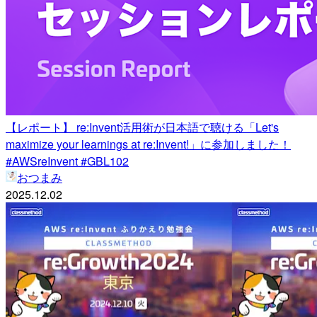
【レポート】 re:Invent活用術が日本語で聴ける「Let's
maximize your learnings at re:Invent!」に参加しました！
#AWSreInvent #GBL102
おつまみ
2025.12.02