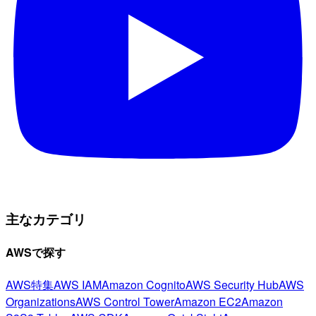
主なカテゴリ
AWSで探す
AWS特集
AWS IAM
Amazon Cognito
AWS Security Hub
AWS
Organizations
AWS Control Tower
Amazon EC2
Amazon