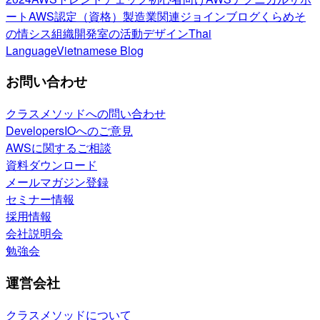
ート
AWS認定（資格）
製造業関連
ジョインブログ
くらめそ
の情シス
組織開発室の活動
デザイン
Thai
Language
Vietnamese Blog
お問い合わせ
クラスメソッドへの問い合わせ
DevelopersIOへのご意見
AWSに関するご相談
資料ダウンロード
メールマガジン登録
セミナー情報
採用情報
会社説明会
勉強会
運営会社
クラスメソッドについて