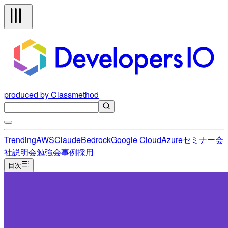
produced by Classmethod
Trending
AWS
Claude
Bedrock
Google Cloud
Azure
セミナー
会
社説明会
勉強会
事例
採用
目次