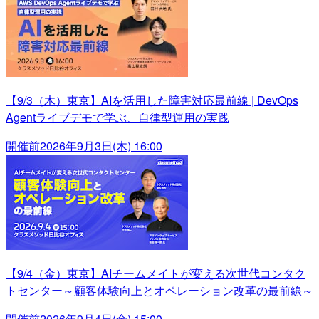
【9/3（木）東京】AIを活用した障害対応最前線 | DevOps
Agentライブデモで学ぶ、自律型運用の実践
開催前
2026年9月3日(木) 16:00
【9/4（金）東京】AIチームメイトが変える次世代コンタク
トセンター～顧客体験向上とオペレーション改革の最前線～
開催前
2026年9月4日(金) 15:00