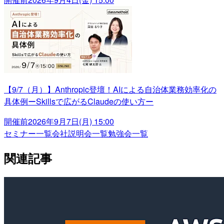
【9/7（月）】Anthropic登壇！AIによる自治体業務効率化の
具体例ーSkillsで広がるClaudeの使い方ー
開催前
2026年9月7日(月) 15:00
セミナー一覧
会社説明会一覧
勉強会一覧
関連記事