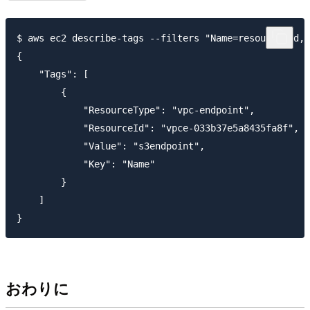
$ aws ec2 describe-tags --filters "Name=resource-id,V
{

    "Tags": [

        {

            "ResourceType": "vpc-endpoint",

            "ResourceId": "vpce-033b37e5a8435fa8f",

            "Value": "s3endpoint",

            "Key": "Name"

        }

    ]

おわりに