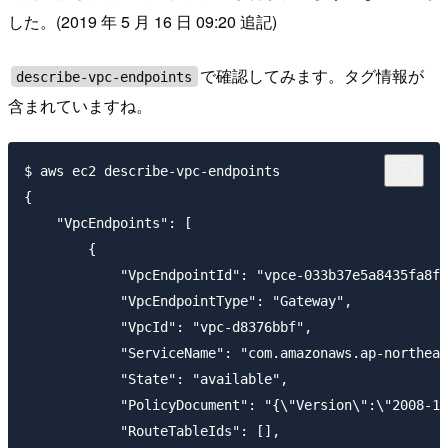
した。(2019 年 5 月 16 日 09:20 追記)
で確認してみます。タグ情報が
describe-vpc-endpoints
含まれていますね。
$ aws ec2 describe-vpc-endpoints

{

    "VpcEndpoints": [

        {

            "VpcEndpointId": "vpce-033b37e5a8435fa8f"
            "VpcEndpointType": "Gateway",

            "VpcId": "vpc-d8376bbf",

            "ServiceName": "com.amazonaws.ap-northeas
            "State": "available",

            "PolicyDocument": "{\"Version\":\"2008-10
            "RouteTableIds": [],
