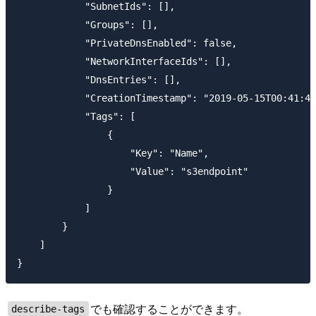
            "SubnetIds": [],

            "Groups": [],

            "PrivateDnsEnabled": false,

            "NetworkInterfaceIds": [],

            "DnsEntries": [],

            "CreationTimestamp": "2019-05-15T00:41:40
            "Tags": [

                {

                    "Key": "Name",

                    "Value": "s3endpoint"

                }

            ]            

        }

    ]

でも確認することができます。
describe-tags