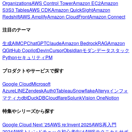
Organizations
AWS Control Tower
Amazon EC2
Amazon
S3
S3 Tables
AWS CDK
Amazon QuickSight
Amazon
Redshift
AWS Amplify
Amazon CloudFront
Amazon Connect
注目のテーマ
生成AI
MCP
ChatGPT
Claude
Amazon Bedrock
RAG
Amazon
Q
GitHub Copilot
Devin
Cursor
Obsidian
モダンデータスタック
Python
セキュリティ
PM
プロダクトやサービスで探す
Google Cloud
Microsoft
Azure
LINE
Zendesk
Auth0
Tableau
Snowflake
Alteryx
インフォ
マティカ
dbt
DuckDB
Cloudflare
Splunk
Vision One
Notion
特集やシリーズから探す
Google Cloud Next ’25
AWS re:Invent 2025
AWS再入門
2024
AWSトレンドチェック
初心者向け
AWSテクニカルサポ