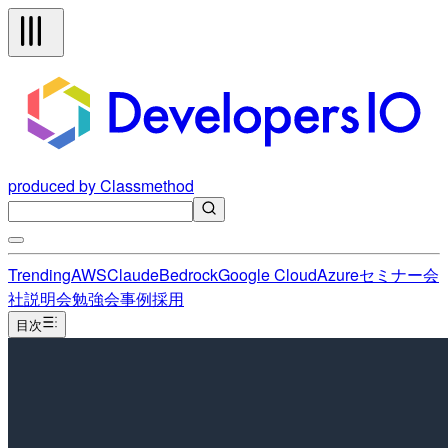
produced by Classmethod
Trending
AWS
Claude
Bedrock
Google Cloud
Azure
セミナー
会
社説明会
勉強会
事例
採用
目次