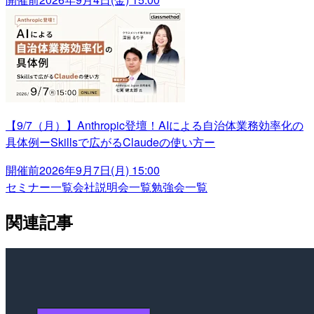
【9/7（月）】Anthropic登壇！AIによる自治体業務効率化の
具体例ーSkillsで広がるClaudeの使い方ー
開催前
2026年9月7日(月) 15:00
セミナー一覧
会社説明会一覧
勉強会一覧
関連記事