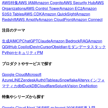
AWS特集
AWS IAM
Amazon Cognito
AWS Security Hub
AWS
Organizations
AWS Control Tower
Amazon EC2
Amazon
S3
S3 Tables
AWS CDK
Amazon QuickSight
Amazon
Redshift
AWS Amplify
Amazon CloudFront
Amazon Connect
注目のテーマ
生成AI
MCP
ChatGPT
Claude
Amazon Bedrock
RAG
Amazon
Q
GitHub Copilot
Devin
Cursor
Obsidian
モダンデータスタック
Python
セキュリティ
PM
プロダクトやサービスで探す
Google Cloud
Microsoft
Azure
LINE
Zendesk
Auth0
Tableau
Snowflake
Alteryx
インフォ
マティカ
dbt
DuckDB
Cloudflare
Splunk
Vision One
Notion
特集やシリーズから探す
Google Cloud Next ’25
AWS re:Invent 2025
AWS再入門