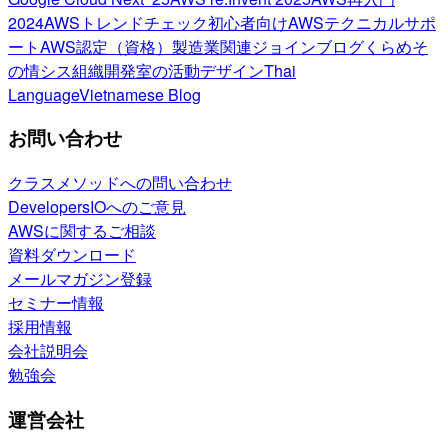
2024
AWSトレンドチェック
初心者向け
AWSテクニカルサポ
ート
AWS認定（資格）
製造業関連
ジョインブログ
くらめそ
の情シス
組織開発室の活動
デザイン
Thai
Language
Vietnamese Blog
お問い合わせ
クラスメソッドへの問い合わせ
DevelopersIOへのご意見
AWSに関するご相談
資料ダウンロード
メールマガジン登録
セミナー情報
採用情報
会社説明会
勉強会
運営会社