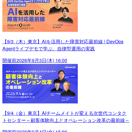
【9/3（木）東京】AIを活用した障害対応最前線 | DevOps
Agentライブデモで学ぶ、自律型運用の実践
開催前
2026年9月3日(木) 16:00
【9/4（金）東京】AIチームメイトが変える次世代コンタク
トセンター～顧客体験向上とオペレーション改革の最前線～
開催前
2026年9月4日(金) 15:00