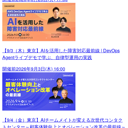
【9/3（木）東京】AIを活用した障害対応最前線 | DevOps
Agentライブデモで学ぶ、自律型運用の実践
開催前
2026年9月3日(木) 16:00
【9/4（金）東京】AIチームメイトが変える次世代コンタク
トセンター～顧客体験向上とオペレーション改革の最前線～