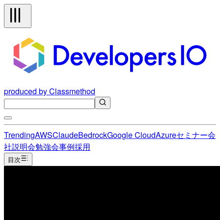
produced by Classmethod
Trending
AWS
Claude
Bedrock
Google Cloud
Azure
セミナー
会
社説明会
勉強会
事例
採用
目次