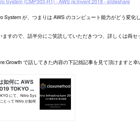
tro System (CMP303-R1) - AWS re:Invent 2018 - slideshare
ro System が、つまりは AWS のコンピュート能力がどう
いますので、話半分にご笑読していただきつつ、詳しくは両セ
e:Growth で話してきた内容の下記拙記事を見て頂けますと