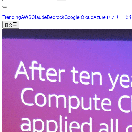
Trending
AWS
Claude
Bedrock
Google Cloud
Azure
セミナー
会
目次