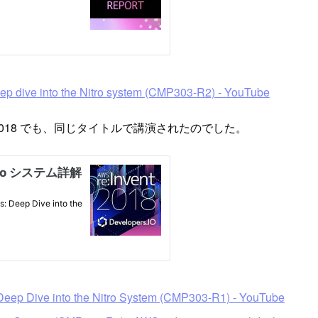
p dive into the Nitro system (CMP303-R2) - YouTube
nt 2018 でも、同じタイトルで講演されたのでした。
Deep Dive into the Nitro System (CMP303-R1) - YouTube