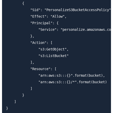
        {

            "Sid": "PersonalizeS3BucketAccessPolicy",

            "Effect": "Allow",

            "Principal": {

                "Service": "personalize.amazonaws.com
            },

            "Action": [

                "s3:GetObject",

                "s3:ListBucket"

            ],

            "Resource": [

                "arn:aws:s3:::{}".format(bucket),

                "arn:aws:s3:::{}/*".format(bucket)

            ]

        }

    ]

}
