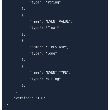
            "type": "string"

        },

        {

            "name": "EVENT_VALUE",

            "type": "float"

        },

        {

            "name": "TIMESTAMP",

            "type": "long"

        },

        { 

            "name": "EVENT_TYPE",

            "type": "string"

        },

    ],

    "version": "1.0"

}
