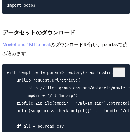
データセットのダウンロード
MovieLens 1M Dataset
のダウンロードを行い、pandasで読
み込みます。
with tempfile.TemporaryDirectory() as tmpdir:

    urllib.request.urlretrieve(

        'http://files.grouplens.org/datasets/movielen
        tmpdir + '/ml-1m.zip')

    zipfile.ZipFile(tmpdir + '/ml-1m.zip').extractall
    print(subprocess.check_output(['ls', tmpdir+'/ml-
    df_all = pd.read_csv(
