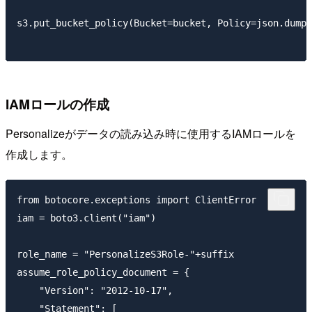
s3.put_bucket_policy(Bucket=bucket, Policy=json.dumps
IAMロールの作成
Personalizeがデータの読み込み時に使用するIAMロールを
作成します。
from botocore.exceptions import ClientError

iam = boto3.client("iam")

role_name = "PersonalizeS3Role-"+suffix

assume_role_policy_document = {

    "Version": "2012-10-17",

    "Statement": [
