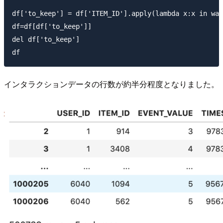
df['to_keep'] = df['ITEM_ID'].apply(lambda x:x in war
df=df[df['to_keep']]

del df['to_keep']

インタラクションデータの行数が約半分程度となりました。