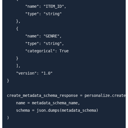
        "name": "ITEM_ID",

        "type": "string"

    },

    {

        "name": "GENRE",

        "type": "string",

        "categorical": True

    }

    ],

    "version": "1.0"

}

create_metadata_schema_response = personalize.create_
    name = metadata_schema_name,

    schema = json.dumps(metadata_schema)

)
