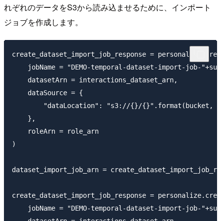
れぞれのデータをS3から読み込ませるために、インポート
ジョブを作成します。
create_dataset_import_job_response = personalize.crea
    jobName = "DEMO-temporal-dataset-import-job-"+suf
    datasetArn = interactions_dataset_arn,

    dataSource = {

        "dataLocation": "s3://{}/{}".format(bucket, '
    },

    roleArn = role_arn

)

dataset_import_job_arn = create_dataset_import_job_re
create_dataset_import_job_response = personalize.crea
    jobName = "DEMO-temporal-dataset-import-job-"+suf