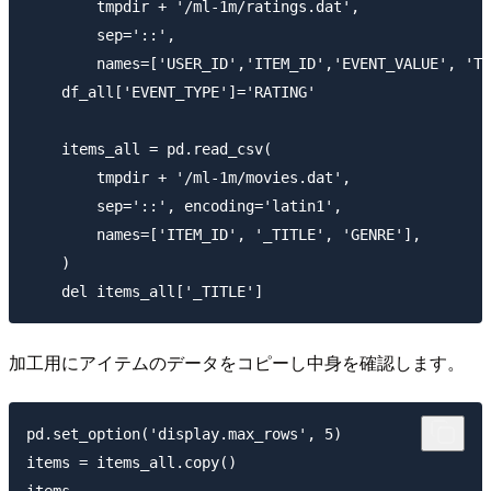
        tmpdir + '/ml-1m/ratings.dat',

        sep='::',

        names=['USER_ID','ITEM_ID','EVENT_VALUE', 'TI
    df_all['EVENT_TYPE']='RATING'

    items_all = pd.read_csv(

        tmpdir + '/ml-1m/movies.dat',

        sep='::', encoding='latin1',

        names=['ITEM_ID', '_TITLE', 'GENRE'],

    )

加工用にアイテムのデータをコピーし中身を確認します。
pd.set_option('display.max_rows', 5)

items = items_all.copy()
