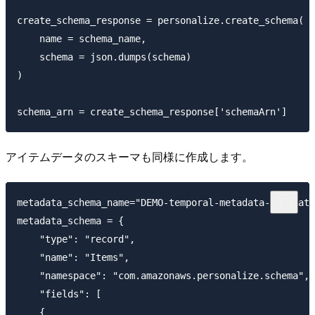
create_schema_response = personalize.create_schema(

    name = schema_name,

    schema = json.dumps(schema)

)

アイテムデータのスキーマも同様に作成します。
metadata_schema_name="DEMO-temporal-metadata-metadata
metadata_schema = {

    "type": "record",

    "name": "Items",

    "namespace": "com.amazonaws.personalize.schema",

    "fields": [

    {
