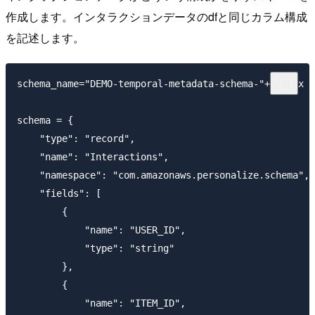
作成します。インタラクションデータのdfと同じカラム構成
を記述します。
schema_name="DEMO-temporal-metadata-schema-"+suffix

schema = {

    "type": "record",

    "name": "Interactions",

    "namespace": "com.amazonaws.personalize.schema",

    "fields": [

        {

            "name": "USER_ID",

            "type": "string"

        },

        {

            "name": "ITEM_ID",
