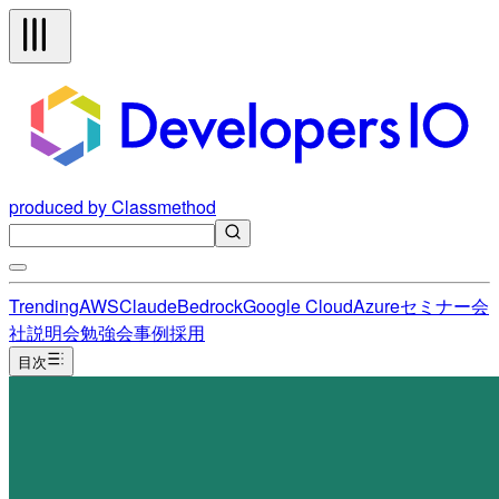
produced by Classmethod
Trending
AWS
Claude
Bedrock
Google Cloud
Azure
セミナー
会
社説明会
勉強会
事例
採用
目次