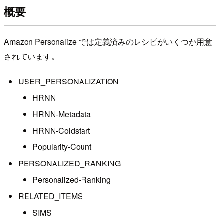
概要
Amazon Personalize では定義済みのレシピがいくつか用意
されています。
USER_PERSONALIZATION
HRNN
HRNN-Metadata
HRNN-Coldstart
Popularity-Count
PERSONALIZED_RANKING
Personalized-Ranking
RELATED_ITEMS
SIMS