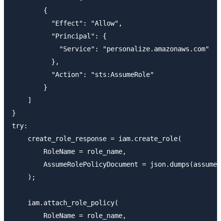
        {

          "Effect": "Allow",

          "Principal": {

            "Service": "personalize.amazonaws.com"

          },

          "Action": "sts:AssumeRole"

        }

    ]

}

try:

    create_role_response = iam.create_role(

        RoleName = role_name,

        AssumeRolePolicyDocument = json.dumps(assume_
    );

    iam.attach_role_policy(

        RoleName = role_name,
