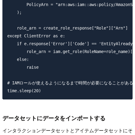
        PolicyArn = "arn:aws:iam::aws:policy/AmazonS3
    );

    role_arn = create_role_response["Role"]["Arn"]

except ClientError as e:

    if e.response['Error']['Code'] == 'EntityAlreadyE
        role_arn = iam.get_role(RoleName=role_name)['
    else:

        raise

# IAMロールが使えるようになるまで時間が必要になることがある
データセットにデータをインポートする
インタラクションデータセットとアイテムデータセットにそ