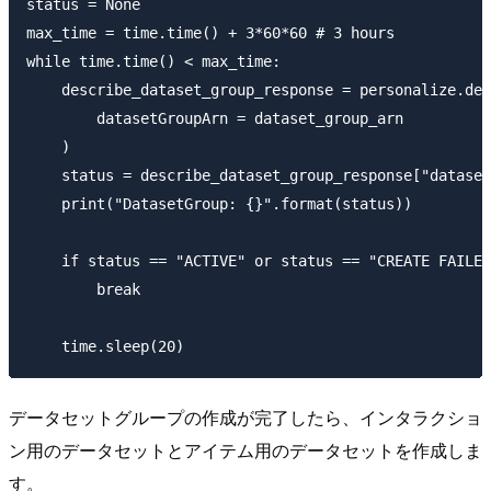
status = None

max_time = time.time() + 3*60*60 # 3 hours

while time.time() < max_time:

    describe_dataset_group_response = personalize.des
        datasetGroupArn = dataset_group_arn

    )

    status = describe_dataset_group_response["dataset
    print("DatasetGroup: {}".format(status))

    if status == "ACTIVE" or status == "CREATE FAILED
        break

データセットグループの作成が完了したら、インタラクショ
ン用のデータセットとアイテム用のデータセットを作成しま
す。