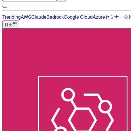
Trending
AWS
Claude
Bedrock
Google Cloud
Azure
セミナー
会
目次