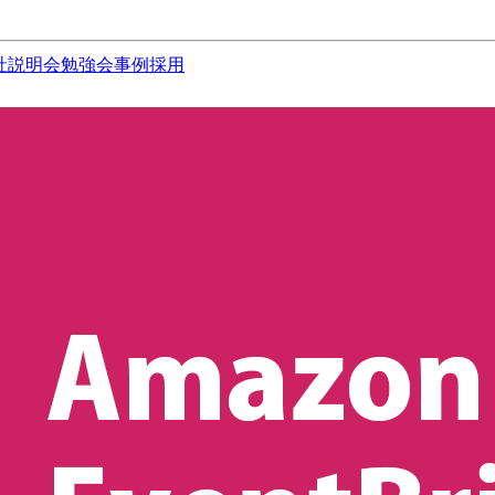
社説明会
勉強会
事例
採用