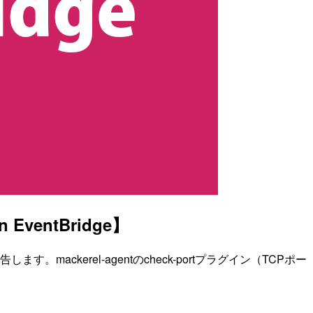
entBridge】
。mackerel-agentのcheck-portプラグイン（TCPポー