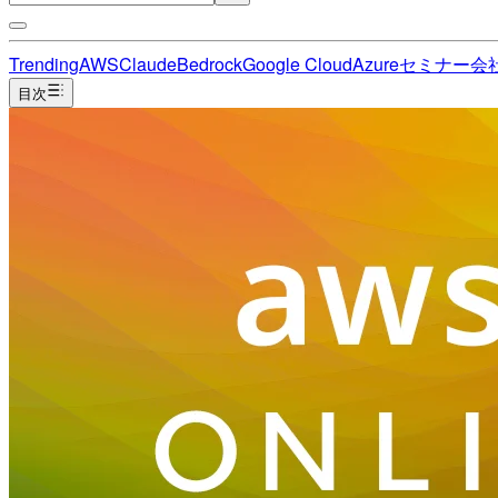
Trending
AWS
Claude
Bedrock
Google Cloud
Azure
セミナー
会
目次