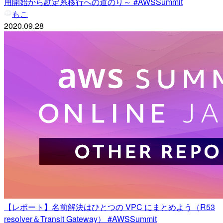
用開始から勘定系移行への道のり～ #AWSSummit
もこ
2020.09.28
【レポート】名前解決はひとつの VPC にまとめよう（R53
resolver＆Transit Gateway） #AWSSummit