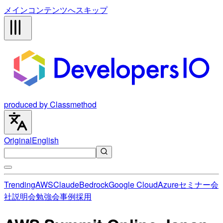
メインコンテンツへスキップ
produced by Classmethod
Original
English
Trending
AWS
Claude
Bedrock
Google Cloud
Azure
セミナー
会
社説明会
勉強会
事例
採用