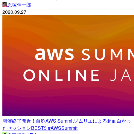
恩塚伸一郎
2020.09.27
開催終了間近！自称AWS Summitソムリエによる超面白かっ
たセッションBEST5 #AWSSummit