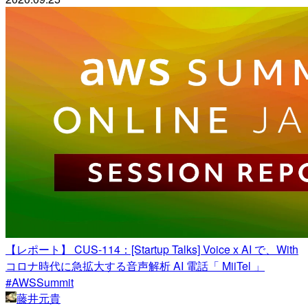
【レポート】 CUS-114：[Startup Talks] Voice x AI で、With
コロナ時代に急拡大する音声解析 AI 電話「 MiiTel 」
#AWSSummit
藤井元貴