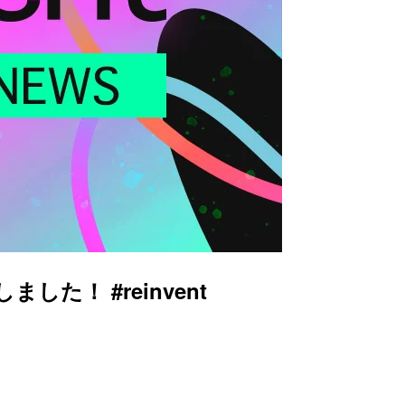
た！ #reinvent