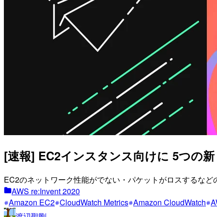
[速報] EC2インスタンス向けに 5つの
EC2のネットワーク性能がでない・パケットがロスするなど
AWS re:Invent 2020
Amazon EC2
CloudWatch Metrics
Amazon CloudWatch
A
渡辺聖剛