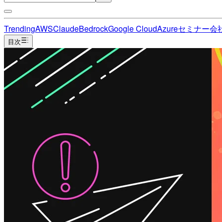
Trending
AWS
Claude
Bedrock
Google Cloud
Azure
セミナー
会
目次