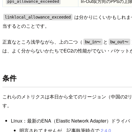
In-Out双方向のPPS
pps_allowance_exceeded
は分かりにくいかもしれま
linklocal_allowance_exceeded
当するとのことです。
正直なところ浅学ながら、上の二つ（
と
bw_in〜
bw_out〜
は、よく分からないかたちでEC2の性能がでない・パケット
条件
これらのメトリクスは本日から全てのリージョン（中国の2
す。
Linux：最新のENA（Elastic Network Adapter）ドライバ
明言されてませんが、記事執筆時点で
2.4.0