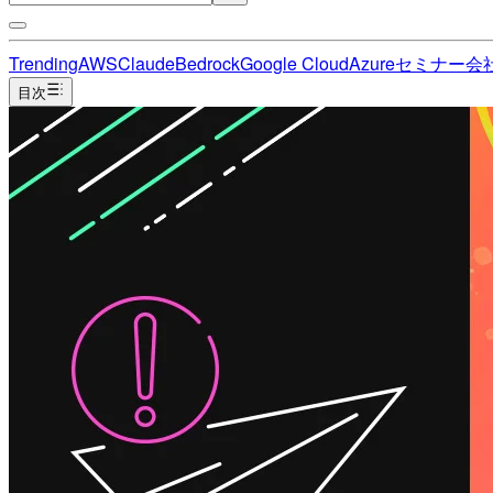
Trending
AWS
Claude
Bedrock
Google Cloud
Azure
セミナー
会
目次