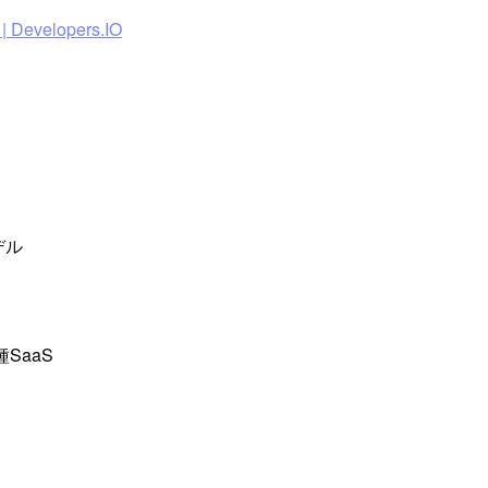
Developers.IO
デル
各種SaaS