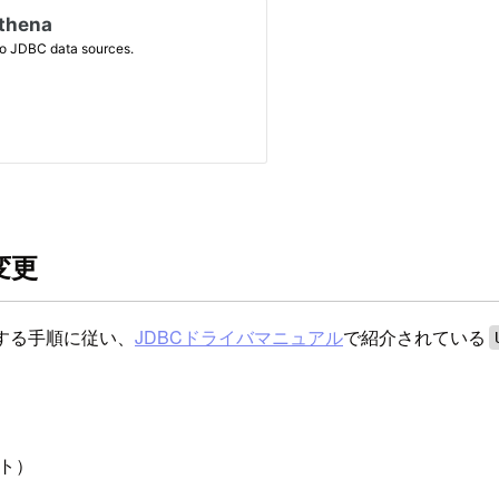
変更
ズする手順に従い、
JDBCドライバマニュアル
で紹介されている
。
ルト）