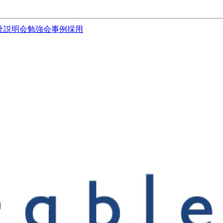
社説明会
勉強会
事例
採用