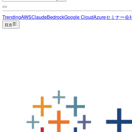
Trending
AWS
Claude
Bedrock
Google Cloud
Azure
セミナー
会
目次