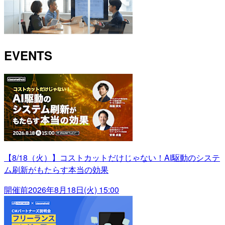
EVENTS
【8/18（火）】コストカットだけじゃない！AI駆動のシステ
ム刷新がもたらす本当の効果
開催前
2026年8月18日(火) 15:00