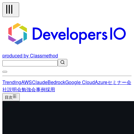
produced by Classmethod
Trending
AWS
Claude
Bedrock
Google Cloud
Azure
セミナー
会
社説明会
勉強会
事例
採用
目次