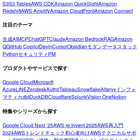
S3
S3 Tables
AWS CDK
Amazon QuickSight
Amazon
Redshift
AWS Amplify
Amazon CloudFront
Amazon Connect
注目のテーマ
生成AI
MCP
ChatGPT
Claude
Amazon Bedrock
RAG
Amazon
Q
GitHub Copilot
Devin
Cursor
Obsidian
モダンデータスタック
Python
セキュリティ
PM
プロダクトやサービスで探す
Google Cloud
Microsoft
Azure
LINE
Zendesk
Auth0
Tableau
Snowflake
Alteryx
インフォ
マティカ
dbt
DuckDB
Cloudflare
Splunk
Vision One
Notion
特集やシリーズから探す
Google Cloud Next ’25
AWS re:Invent 2025
AWS再入門
2024
AWSトレンドチェック
初心者向け
AWSテクニカルサポ