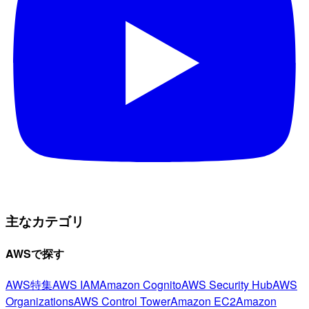
主なカテゴリ
AWSで探す
AWS特集
AWS IAM
Amazon Cognito
AWS Security Hub
AWS
Organizations
AWS Control Tower
Amazon EC2
Amazon