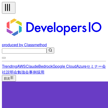
produced by Classmethod
Trending
AWS
Claude
Bedrock
Google Cloud
Azure
セミナー
会
社説明会
勉強会
事例
採用
目次