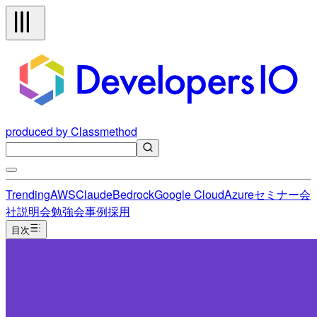
produced by Classmethod
Trending
AWS
Claude
Bedrock
Google Cloud
Azure
セミナー
会
社説明会
勉強会
事例
採用
目次