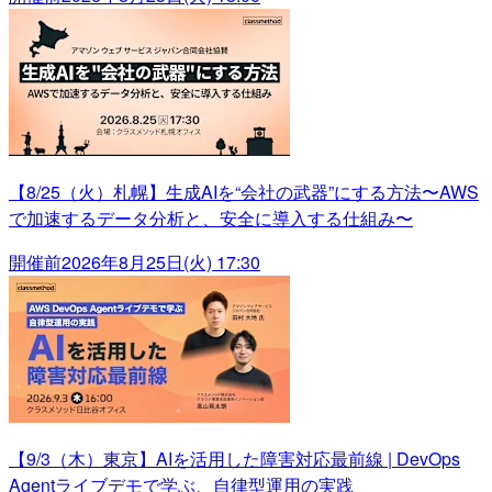
【8/25（火）札幌】生成AIを“会社の武器”にする方法〜AWS
で加速するデータ分析と、安全に導入する仕組み〜
開催前
2026年8月25日(火) 17:30
【9/3（木）東京】AIを活用した障害対応最前線 | DevOps
Agentライブデモで学ぶ、自律型運用の実践