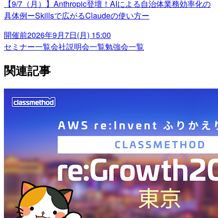
【9/7（月）】Anthropic登壇！AIによる自治体業務効率化の
具体例ーSkillsで広がるClaudeの使い方ー
開催前
2026年9月7日(月) 15:00
セミナー一覧
会社説明会一覧
勉強会一覧
関連記事