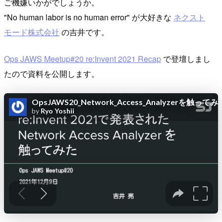
ご機嫌いかがでしょうか。
"No human labor is no human error" が大好きな
ネクスト
モード株式会社
の吉井です。
Ops JAWS Meetup#20 re:Invent 2021 Recap
で登壇しまし
たので資料を公開します。