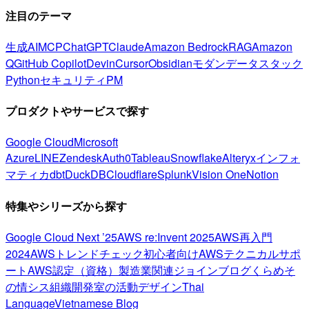
注目のテーマ
生成AI
MCP
ChatGPT
Claude
Amazon Bedrock
RAG
Amazon
Q
GitHub Copilot
Devin
Cursor
Obsidian
モダンデータスタック
Python
セキュリティ
PM
プロダクトやサービスで探す
Google Cloud
Microsoft
Azure
LINE
Zendesk
Auth0
Tableau
Snowflake
Alteryx
インフォ
マティカ
dbt
DuckDB
Cloudflare
Splunk
Vision One
Notion
特集やシリーズから探す
Google Cloud Next ’25
AWS re:Invent 2025
AWS再入門
2024
AWSトレンドチェック
初心者向け
AWSテクニカルサポ
ート
AWS認定（資格）
製造業関連
ジョインブログ
くらめそ
の情シス
組織開発室の活動
デザイン
Thai
Language
Vietnamese Blog