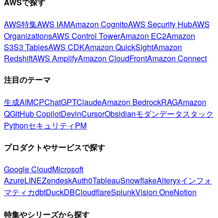
AWSで探す
AWS特集
AWS IAM
Amazon Cognito
AWS Security Hub
AWS
Organizations
AWS Control Tower
Amazon EC2
Amazon
S3
S3 Tables
AWS CDK
Amazon QuickSight
Amazon
Redshift
AWS Amplify
Amazon CloudFront
Amazon Connect
注目のテーマ
生成AI
MCP
ChatGPT
Claude
Amazon Bedrock
RAG
Amazon
Q
GitHub Copilot
Devin
Cursor
Obsidian
モダンデータスタック
Python
セキュリティ
PM
プロダクトやサービスで探す
Google Cloud
Microsoft
Azure
LINE
Zendesk
Auth0
Tableau
Snowflake
Alteryx
インフォ
マティカ
dbt
DuckDB
Cloudflare
Splunk
Vision One
Notion
特集やシリーズから探す