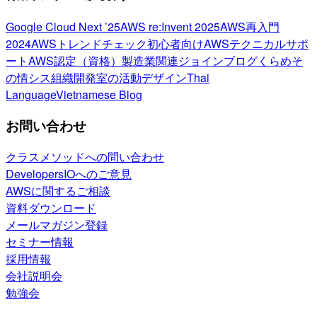
Google Cloud Next ’25
AWS re:Invent 2025
AWS再入門
2024
AWSトレンドチェック
初心者向け
AWSテクニカルサポ
ート
AWS認定（資格）
製造業関連
ジョインブログ
くらめそ
の情シス
組織開発室の活動
デザイン
Thai
Language
Vietnamese Blog
お問い合わせ
クラスメソッドへの問い合わせ
DevelopersIOへのご意見
AWSに関するご相談
資料ダウンロード
メールマガジン登録
セミナー情報
採用情報
会社説明会
勉強会