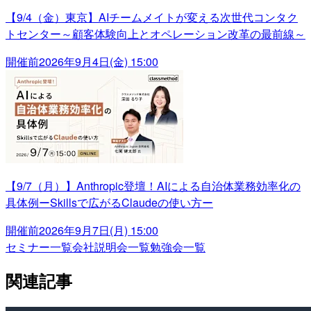
【9/4（金）東京】AIチームメイトが変える次世代コンタク
トセンター～顧客体験向上とオペレーション改革の最前線～
開催前
2026年9月4日(金) 15:00
【9/7（月）】Anthropic登壇！AIによる自治体業務効率化の
具体例ーSkillsで広がるClaudeの使い方ー
開催前
2026年9月7日(月) 15:00
セミナー一覧
会社説明会一覧
勉強会一覧
関連記事