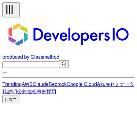
produced by Classmethod
Trending
AWS
Claude
Bedrock
Google Cloud
Azure
セミナー
会
社説明会
勉強会
事例
採用
目次