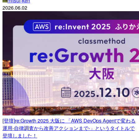
mitsui-ken
2026.06.02
[登壇]re:Growth 2025 大阪に 「AWS DevOps Agentで変わる
運用-自律調査から改善アクションまで-」というタイトルで
登壇しました！