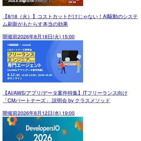
【8/18（火）】コストカットだけじゃない！AI駆動のシステ
ム刷新がもたらす本当の効果
開催前
2026年8月18日(火) 15:00
【AI/AWS/アプリ/データ案件特集】ITフリーランス向け
「CMパートナーズ」 説明会 by クラスメソッド
開催前
2026年8月12日(水) 19:00