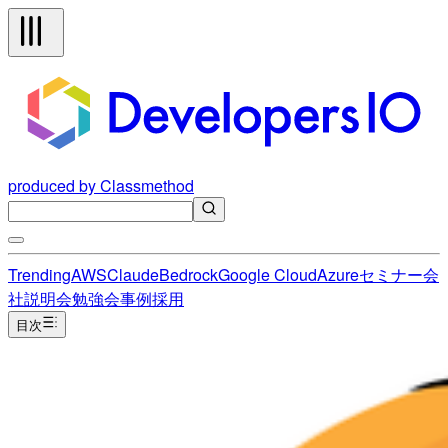
produced by Classmethod
Trending
AWS
Claude
Bedrock
Google Cloud
Azure
セミナー
会
社説明会
勉強会
事例
採用
目次