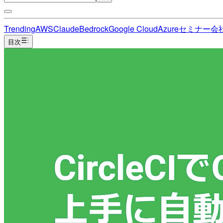
Trending
AWS
Claude
Bedrock
Google Cloud
Azure
セミナー
会
目次