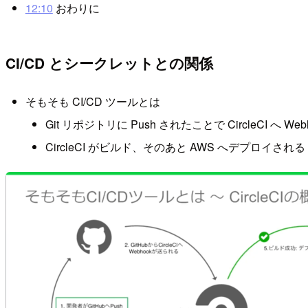
12:10
おわりに
CI/CD とシークレットとの関係
そもそも CI/CD ツールとは
Git リポジトリに Push されたことで CircleCI へ W
CircleCI がビルド、そのあと AWS へデプロイされる