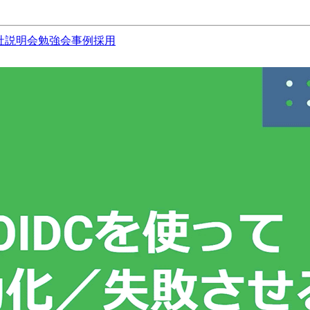
社説明会
勉強会
事例
採用