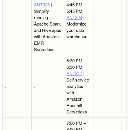
ANT325
|
4:45 PM –
Simplify
5:45 PM
running
ANT324
|
.
.
Apache Spark
Modernize
and Hive apps
your data
with Amazon
warehouse
EMR
Serverless
5:30 PM –
6:30 PM
ANT317
|
Self-service
.
.
analytics
with
Amazon
Redshift
Serverless
7:00 PM –
8:00 PM