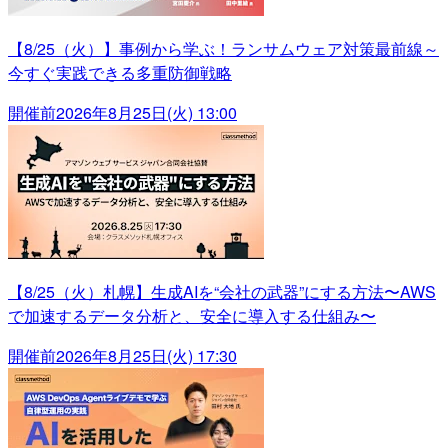
【8/25（火）】事例から学ぶ！ランサムウェア対策最前線～
今すぐ実践できる多重防御戦略
開催前
2026年8月25日(火) 13:00
【8/25（火）札幌】生成AIを“会社の武器”にする方法〜AWS
で加速するデータ分析と、安全に導入する仕組み〜
開催前
2026年8月25日(火) 17:30