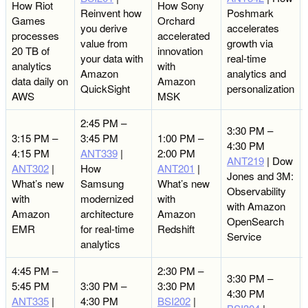
How Riot
How Sony
Reinvent how
Poshmark
Games
Orchard
you derive
accelerates
processes
accelerated
value from
growth via
20 TB of
innovation
your data with
real-time
analytics
with
Amazon
analytics and
data daily on
Amazon
QuickSight
personalization
AWS
MSK
2:45 PM –
3:30 PM –
3:15 PM –
3:45 PM
1:00 PM –
4:30 PM
4:15 PM
ANT339
|
2:00 PM
ANT219
| Dow
ANT302
|
How
ANT201
|
Jones and 3M:
What’s new
Samsung
What’s new
Observability
with
modernized
with
with Amazon
Amazon
architecture
Amazon
OpenSearch
EMR
for real-time
Redshift
Service
analytics
4:45 PM –
2:30 PM –
3:30 PM –
5:45 PM
3:30 PM –
3:30 PM
4:30 PM
ANT335
|
4:30 PM
BSI202
|