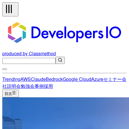
produced by Classmethod
Trending
AWS
Claude
Bedrock
Google Cloud
Azure
セミナー
会
社説明会
勉強会
事例
採用
目次