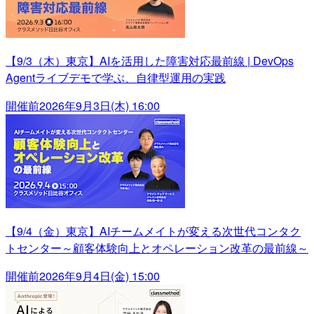
【9/3（木）東京】AIを活用した障害対応最前線 | DevOps
Agentライブデモで学ぶ、自律型運用の実践
開催前
2026年9月3日(木) 16:00
【9/4（金）東京】AIチームメイトが変える次世代コンタク
トセンター～顧客体験向上とオペレーション改革の最前線～
開催前
2026年9月4日(金) 15:00