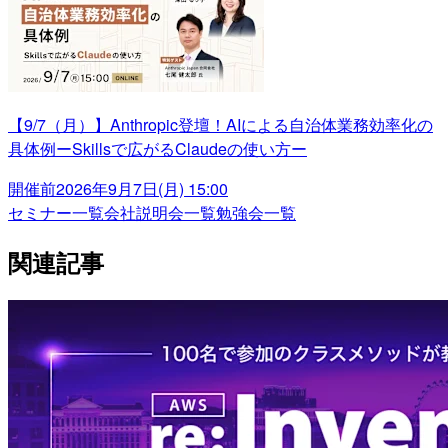
【9/7（月）】Anthropic登壇！AIによる自治体業務効率化の
具体例ーSkillsで広がるClaudeの使い方ー
開催前
2026年9月7日(月) 15:00
セミナー一覧
会社説明会一覧
勉強会一覧
関連記事