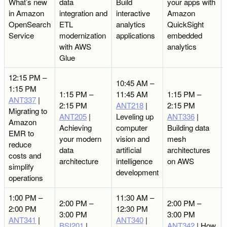
What’s new
data
Build
your apps with
in Amazon
integration and
interactive
Amazon
OpenSearch
ETL
analytics
QuickSight
Service
modernization
applications
embedded
with AWS
analytics
Glue
12:15 PM –
10:45 AM –
1:15 PM
1:15 PM –
11:45 AM
1:15 PM –
ANT337
|
2:15 PM
ANT218
|
2:15 PM
Migrating to
ANT205
|
Leveling up
ANT336
|
Amazon
Achieving
computer
Building data
EMR to
your modern
vision and
mesh
reduce
data
artificial
architectures
costs and
architecture
intelligence
on AWS
simplify
development
operations
1:00 PM –
11:30 AM –
2:00 PM –
2:00 PM –
2:00 PM
12:30 PM
3:00 PM
3:00 PM
ANT341
|
ANT340
|
BSI201
|
ANT342
| How