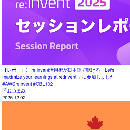
【レポート】 re:Invent活用術が日本語で聴ける「Let's
maximize your learnings at re:Invent!」に参加しました！
#AWSreInvent #GBL102
おつまみ
2025.12.02