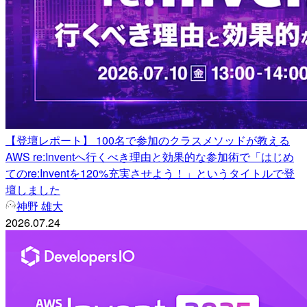
【登壇レポート】 100名で参加のクラスメソッドが教える
AWS re:Inventへ行くべき理由と効果的な参加術で「はじめ
てのre:Inventを120%充実させよう！」というタイトルで登
壇しました
神野 雄大
2026.07.24