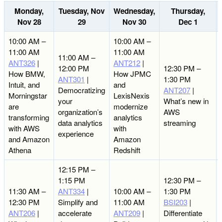
Monday,
Tuesday, Nov
Wednesday,
Thursday,
Nov 28
29
Nov 30
Dec 1
10:00 AM –
10:00 AM –
11:00 AM
11:00 AM
11:00 AM –
ANT326
|
ANT212
|
12:00 PM
12:30 PM –
How BMW,
How JPMC
ANT301
|
1:30 PM
Intuit, and
and
Democratizing
ANT207
|
Morningstar
LexisNexis
your
What’s new in
are
modernize
organization’s
AWS
transforming
analytics
data analytics
streaming
with AWS
with
experience
and Amazon
Amazon
Athena
Redshift
12:15 PM –
1:15 PM
12:30 PM –
11:30 AM –
ANT334
|
10:00 AM –
1:30 PM
12:30 PM
Simplify and
11:00 AM
BSI203
|
ANT206
|
accelerate
ANT209
|
Differentiate