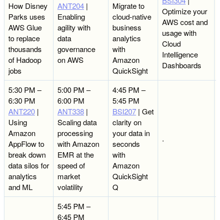
BSI304
|
How Disney
ANT204
|
Migrate to
Optimize your
Parks uses
Enabling
cloud-native
AWS cost and
AWS Glue
agility with
business
usage with
to replace
data
analytics
Cloud
thousands
governance
with
Intelligence
of Hadoop
on AWS
Amazon
Dashboards
jobs
QuickSight
5:30 PM –
5:00 PM –
4:45 PM –
6:30 PM
6:00 PM
5:45 PM
ANT220
|
ANT338
|
BSI207
| Get
Using
Scaling data
clarity on
Amazon
processing
your data in
.
AppFlow to
with Amazon
seconds
break down
EMR at the
with
data silos for
speed of
Amazon
analytics
market
QuickSight
and ML
volatility
Q
5:45 PM –
6:45 PM