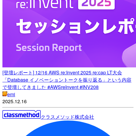
[登壇レポート] 12/16 AWS re:Invent 2025 re:cap LT大会
「Database イノベーショントークを振り返る」という内容
で登壇してきました #AWSreInvent #INV208
emi
2025.12.16
クラスメソッド株式会社