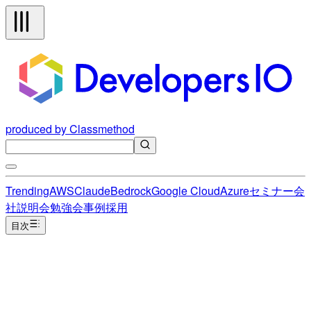
produced by Classmethod
Trending
AWS
Claude
Bedrock
Google Cloud
Azure
セミナー
会
社説明会
勉強会
事例
採用
目次