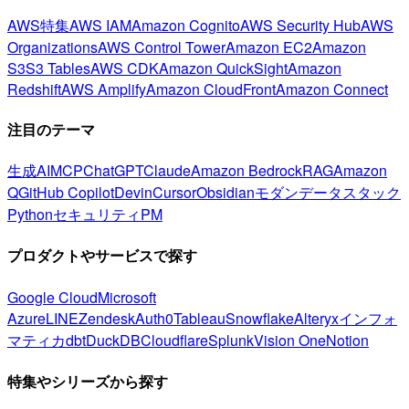
AWS特集
AWS IAM
Amazon Cognito
AWS Security Hub
AWS
Organizations
AWS Control Tower
Amazon EC2
Amazon
S3
S3 Tables
AWS CDK
Amazon QuickSight
Amazon
Redshift
AWS Amplify
Amazon CloudFront
Amazon Connect
注目のテーマ
生成AI
MCP
ChatGPT
Claude
Amazon Bedrock
RAG
Amazon
Q
GitHub Copilot
Devin
Cursor
Obsidian
モダンデータスタック
Python
セキュリティ
PM
プロダクトやサービスで探す
Google Cloud
Microsoft
Azure
LINE
Zendesk
Auth0
Tableau
Snowflake
Alteryx
インフォ
マティカ
dbt
DuckDB
Cloudflare
Splunk
Vision One
Notion
特集やシリーズから探す