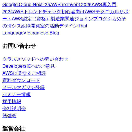
Google Cloud Next ’25
AWS re:Invent 2025
AWS再入門
2024
AWSトレンドチェック
初心者向け
AWSテクニカルサポ
ート
AWS認定（資格）
製造業関連
ジョインブログ
くらめそ
の情シス
組織開発室の活動
デザイン
Thai
Language
Vietnamese Blog
お問い合わせ
クラスメソッドへの問い合わせ
DevelopersIOへのご意見
AWSに関するご相談
資料ダウンロード
メールマガジン登録
セミナー情報
採用情報
会社説明会
勉強会
運営会社