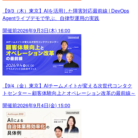
【9/3（木）東京】AIを活用した障害対応最前線 | DevOps
Agentライブデモで学ぶ、自律型運用の実践
開催前
2026年9月3日(木) 16:00
【9/4（金）東京】AIチームメイトが変える次世代コンタク
トセンター～顧客体験向上とオペレーション改革の最前線～
開催前
2026年9月4日(金) 15:00