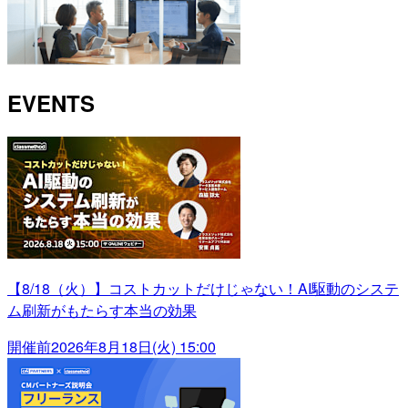
EVENTS
【8/18（火）】コストカットだけじゃない！AI駆動のシステ
ム刷新がもたらす本当の効果
開催前
2026年8月18日(火) 15:00