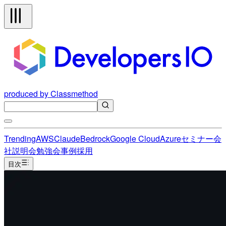
produced by Classmethod
Trending
AWS
Claude
Bedrock
Google Cloud
Azure
セミナー
会
社説明会
勉強会
事例
採用
目次