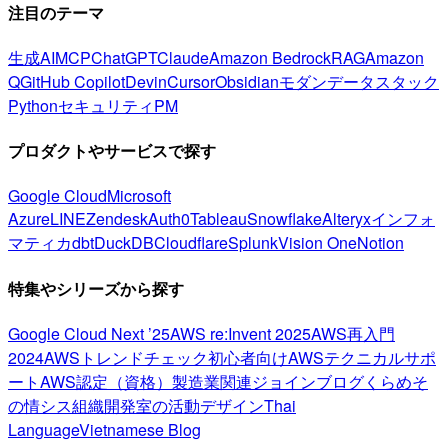
注目のテーマ
生成AI
MCP
ChatGPT
Claude
Amazon Bedrock
RAG
Amazon
Q
GitHub Copilot
Devin
Cursor
Obsidian
モダンデータスタック
Python
セキュリティ
PM
プロダクトやサービスで探す
Google Cloud
Microsoft
Azure
LINE
Zendesk
Auth0
Tableau
Snowflake
Alteryx
インフォ
マティカ
dbt
DuckDB
Cloudflare
Splunk
Vision One
Notion
特集やシリーズから探す
Google Cloud Next ’25
AWS re:Invent 2025
AWS再入門
2024
AWSトレンドチェック
初心者向け
AWSテクニカルサポ
ート
AWS認定（資格）
製造業関連
ジョインブログ
くらめそ
の情シス
組織開発室の活動
デザイン
Thai
Language
Vietnamese Blog