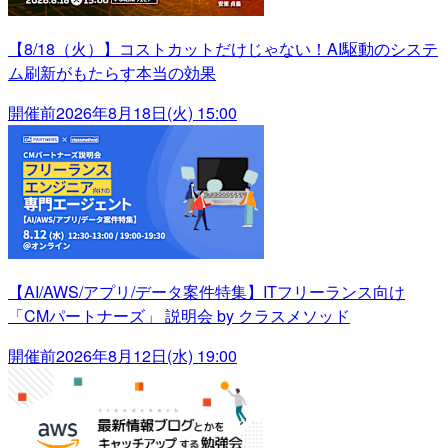
【8/18（火）】コストカットだけじゃない！AI駆動のシステ
ム刷新がもたらす本当の効果
開催前
2026年8月18日(火) 15:00
【AI/AWS/アプリ/データ案件特集】ITフリーランス向け
「CMパートナーズ」 説明会 by クラスメソッド
開催前
2026年8月12日(水) 19:00