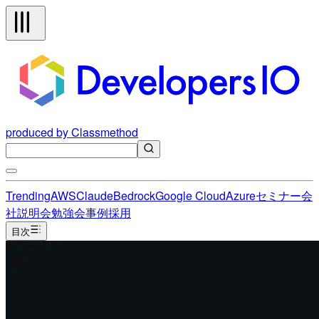
produced by Classmethod
Trending
AWS
Claude
Bedrock
Google Cloud
Azure
セミナー
会
社説明会
勉強会
事例
採用
目次