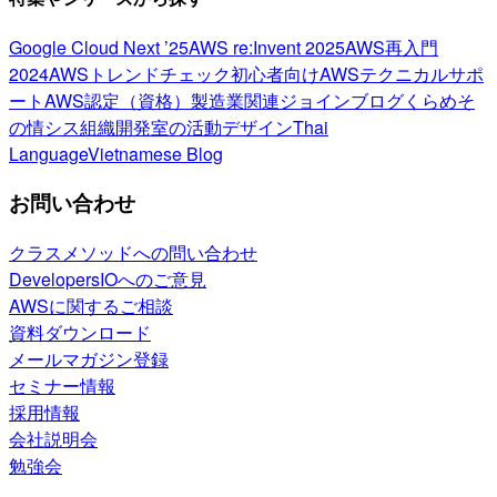
Google Cloud Next ’25
AWS re:Invent 2025
AWS再入門
2024
AWSトレンドチェック
初心者向け
AWSテクニカルサポ
ート
AWS認定（資格）
製造業関連
ジョインブログ
くらめそ
の情シス
組織開発室の活動
デザイン
Thai
Language
Vietnamese Blog
お問い合わせ
クラスメソッドへの問い合わせ
DevelopersIOへのご意見
AWSに関するご相談
資料ダウンロード
メールマガジン登録
セミナー情報
採用情報
会社説明会
勉強会