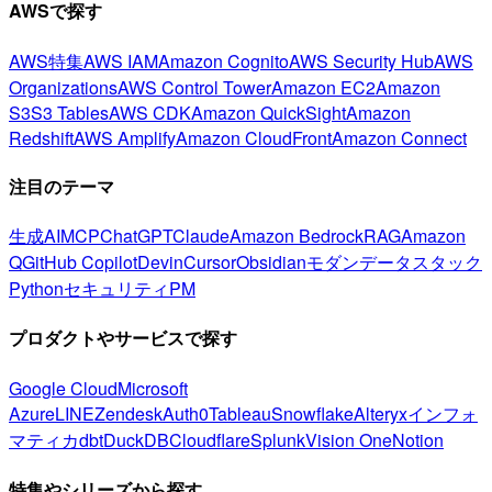
AWSで探す
AWS特集
AWS IAM
Amazon Cognito
AWS Security Hub
AWS
Organizations
AWS Control Tower
Amazon EC2
Amazon
S3
S3 Tables
AWS CDK
Amazon QuickSight
Amazon
Redshift
AWS Amplify
Amazon CloudFront
Amazon Connect
注目のテーマ
生成AI
MCP
ChatGPT
Claude
Amazon Bedrock
RAG
Amazon
Q
GitHub Copilot
Devin
Cursor
Obsidian
モダンデータスタック
Python
セキュリティ
PM
プロダクトやサービスで探す
Google Cloud
Microsoft
Azure
LINE
Zendesk
Auth0
Tableau
Snowflake
Alteryx
インフォ
マティカ
dbt
DuckDB
Cloudflare
Splunk
Vision One
Notion
特集やシリーズから探す