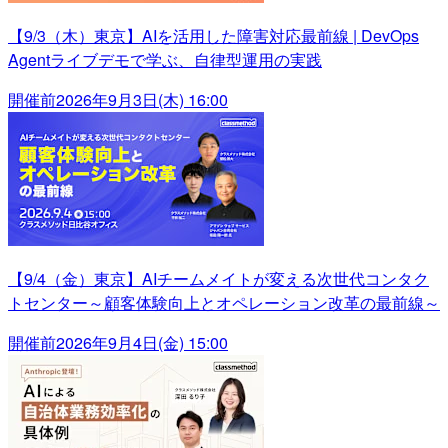
【9/3（木）東京】AIを活用した障害対応最前線 | DevOps
Agentライブデモで学ぶ、自律型運用の実践
開催前
2026年9月3日(木) 16:00
【9/4（金）東京】AIチームメイトが変える次世代コンタク
トセンター～顧客体験向上とオペレーション改革の最前線～
開催前
2026年9月4日(金) 15:00