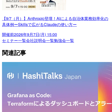
【9/7（月）】Anthropic登壇！AIによる自治体業務効率化の
具体例ーSkillsで広がるClaudeの使い方ー
開催前
2026年9月7日(月) 15:00
セミナー一覧
会社説明会一覧
勉強会一覧
関連記事