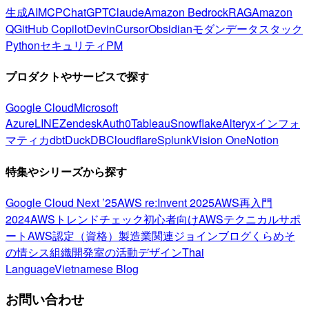
生成AI
MCP
ChatGPT
Claude
Amazon Bedrock
RAG
Amazon
Q
GitHub Copilot
Devin
Cursor
Obsidian
モダンデータスタック
Python
セキュリティ
PM
プロダクトやサービスで探す
Google Cloud
Microsoft
Azure
LINE
Zendesk
Auth0
Tableau
Snowflake
Alteryx
インフォ
マティカ
dbt
DuckDB
Cloudflare
Splunk
Vision One
Notion
特集やシリーズから探す
Google Cloud Next ’25
AWS re:Invent 2025
AWS再入門
2024
AWSトレンドチェック
初心者向け
AWSテクニカルサポ
ート
AWS認定（資格）
製造業関連
ジョインブログ
くらめそ
の情シス
組織開発室の活動
デザイン
Thai
Language
Vietnamese Blog
お問い合わせ