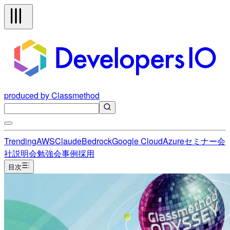
produced by Classmethod
Trending
AWS
Claude
Bedrock
Google Cloud
Azure
セミナー
会
社説明会
勉強会
事例
採用
目次