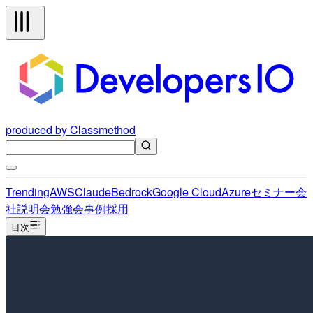
produced by Classmethod
Trending
AWS
Claude
Bedrock
Google Cloud
Azure
セミナー
会
社説明会
勉強会
事例
採用
目次