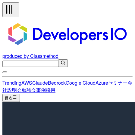
produced by Classmethod
Trending
AWS
Claude
Bedrock
Google Cloud
Azure
セミナー
会
社説明会
勉強会
事例
採用
目次