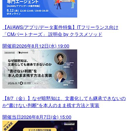
【AI/AWS/アプリ/データ案件特集】ITフリーランス向け
「CMパートナーズ」 説明会 by クラスメソッド
開催前
2026年8月12日(水) 19:00
【8/7（金）】なぜ暗黙知は、文書化しても継承できないの
か"書けない判断"を本人のまま残す方法と実装
開催当日
2026年8月7日(金) 15:00