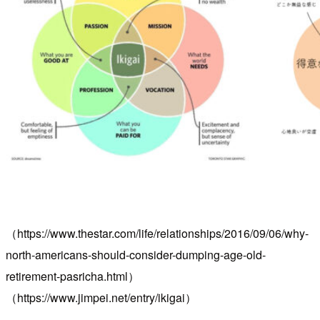
（https://www.thestar.com/life/relationships/2016/09/06/why-
north-americans-should-consider-dumping-age-old-
retirement-pasricha.html）
（https://www.jimpei.net/entry/ikigai）