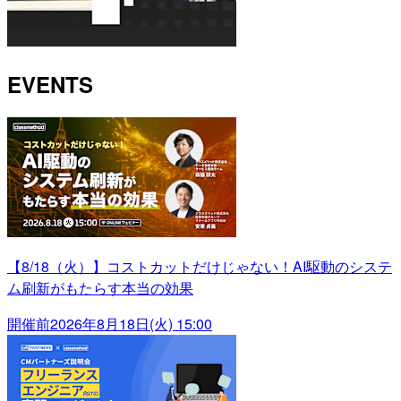
EVENTS
【8/18（火）】コストカットだけじゃない！AI駆動のシステ
ム刷新がもたらす本当の効果
開催前
2026年8月18日(火) 15:00