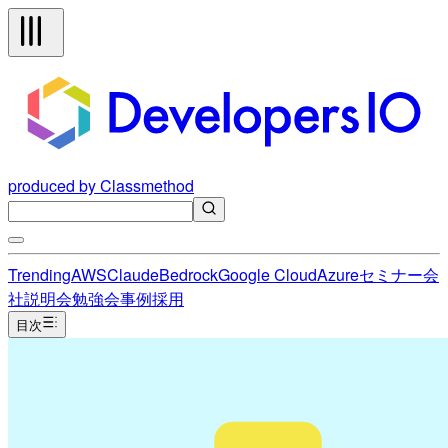
produced by Classmethod
Trending
AWS
Claude
Bedrock
Google Cloud
Azure
セミナー
会
社説明会
勉強会
事例
採用
目次