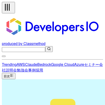
produced by Classmethod
Trending
AWS
Claude
Bedrock
Google Cloud
Azure
セミナー
会
社説明会
勉強会
事例
採用
目次