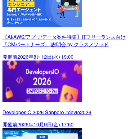
【AI/AWS/アプリ/データ案件特集】ITフリーランス向け
「CMパートナーズ」 説明会 by クラスメソッド
開催前
2026年8月12日(水) 19:00
DevelopesIO 2026 Sapporo #devio2026
開催前
2026年10月9日(金) 17:50