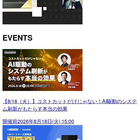
EVENTS
【8/18（火）】コストカットだけじゃない！AI駆動のシステ
ム刷新がもたらす本当の効果
開催前
2026年8月18日(火) 15:00