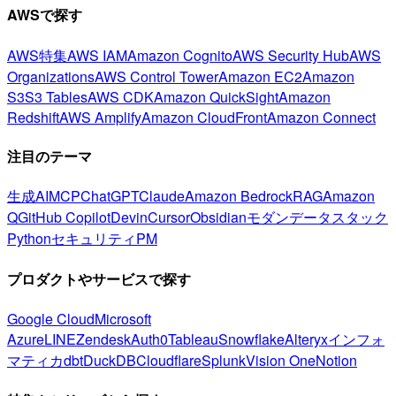
AWSで探す
AWS特集
AWS IAM
Amazon Cognito
AWS Security Hub
AWS
Organizations
AWS Control Tower
Amazon EC2
Amazon
S3
S3 Tables
AWS CDK
Amazon QuickSight
Amazon
Redshift
AWS Amplify
Amazon CloudFront
Amazon Connect
注目のテーマ
生成AI
MCP
ChatGPT
Claude
Amazon Bedrock
RAG
Amazon
Q
GitHub Copilot
Devin
Cursor
Obsidian
モダンデータスタック
Python
セキュリティ
PM
プロダクトやサービスで探す
Google Cloud
Microsoft
Azure
LINE
Zendesk
Auth0
Tableau
Snowflake
Alteryx
インフォ
マティカ
dbt
DuckDB
Cloudflare
Splunk
Vision One
Notion