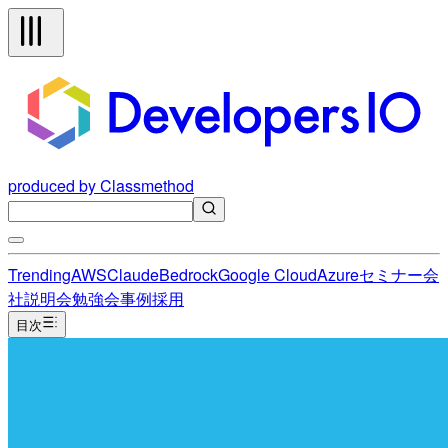
produced by Classmethod
Trending
AWS
Claude
Bedrock
Google Cloud
Azure
セミナー
会
社説明会
勉強会
事例
採用
目次