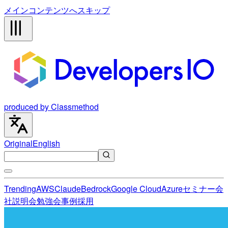
メインコンテンツへスキップ
produced by Classmethod
Original
English
Trending
AWS
Claude
Bedrock
Google Cloud
Azure
セミナー
会
社説明会
勉強会
事例
採用