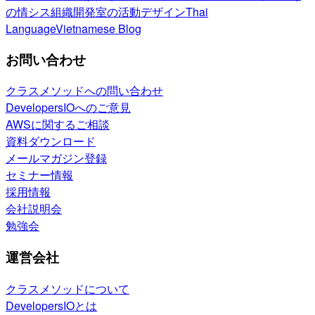
の情シス
組織開発室の活動
デザイン
Thai
Language
Vietnamese Blog
お問い合わせ
クラスメソッドへの問い合わせ
DevelopersIOへのご意見
AWSに関するご相談
資料ダウンロード
メールマガジン登録
セミナー情報
採用情報
会社説明会
勉強会
運営会社
クラスメソッドについて
DevelopersIOとは