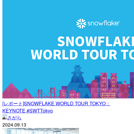
[レポート]SNOWFLAKE WORLD TOUR TOKYO：
KEYNOTE #SWTTokyo
さがら
2024.09.13