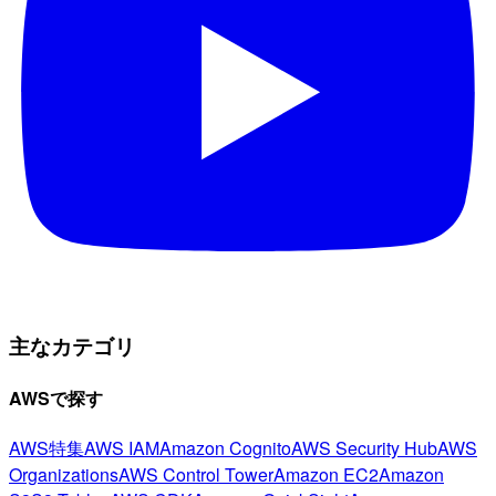
主なカテゴリ
AWSで探す
AWS特集
AWS IAM
Amazon Cognito
AWS Security Hub
AWS
Organizations
AWS Control Tower
Amazon EC2
Amazon