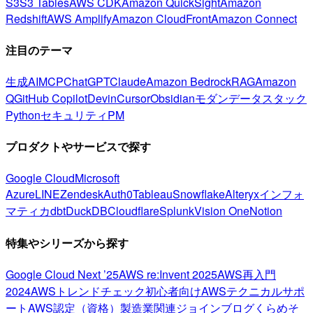
S3
S3 Tables
AWS CDK
Amazon QuickSight
Amazon
Redshift
AWS Amplify
Amazon CloudFront
Amazon Connect
注目のテーマ
生成AI
MCP
ChatGPT
Claude
Amazon Bedrock
RAG
Amazon
Q
GitHub Copilot
Devin
Cursor
Obsidian
モダンデータスタック
Python
セキュリティ
PM
プロダクトやサービスで探す
Google Cloud
Microsoft
Azure
LINE
Zendesk
Auth0
Tableau
Snowflake
Alteryx
インフォ
マティカ
dbt
DuckDB
Cloudflare
Splunk
Vision One
Notion
特集やシリーズから探す
Google Cloud Next ’25
AWS re:Invent 2025
AWS再入門
2024
AWSトレンドチェック
初心者向け
AWSテクニカルサポ
ート
AWS認定（資格）
製造業関連
ジョインブログ
くらめそ