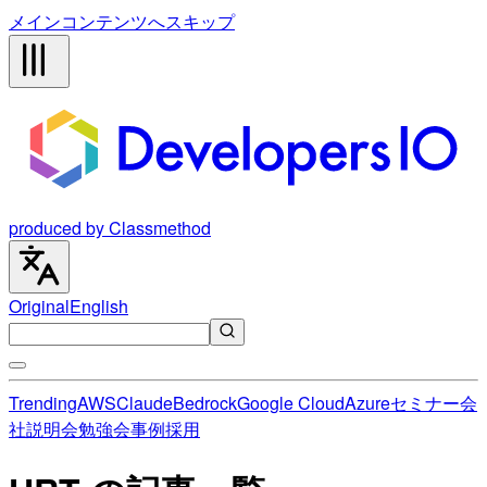
メインコンテンツへスキップ
produced by Classmethod
Original
English
Trending
AWS
Claude
Bedrock
Google Cloud
Azure
セミナー
会
社説明会
勉強会
事例
採用