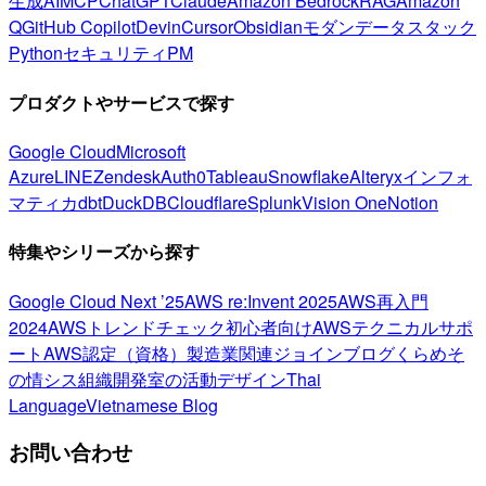
生成AI
MCP
ChatGPT
Claude
Amazon Bedrock
RAG
Amazon
Q
GitHub Copilot
Devin
Cursor
Obsidian
モダンデータスタック
Python
セキュリティ
PM
プロダクトやサービスで探す
Google Cloud
Microsoft
Azure
LINE
Zendesk
Auth0
Tableau
Snowflake
Alteryx
インフォ
マティカ
dbt
DuckDB
Cloudflare
Splunk
Vision One
Notion
特集やシリーズから探す
Google Cloud Next ’25
AWS re:Invent 2025
AWS再入門
2024
AWSトレンドチェック
初心者向け
AWSテクニカルサポ
ート
AWS認定（資格）
製造業関連
ジョインブログ
くらめそ
の情シス
組織開発室の活動
デザイン
Thai
Language
Vietnamese Blog
お問い合わせ