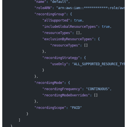
            "name"
:
 "default",
            "roleARN"
:
 "arn:aws:iam::************:role/aws
            "recordingGroup"
:
 {
                "allSupported"
:
 true
,
                "includeGlobalResourceTypes"
:
 true
,
                "resourceTypes"
:
 [],
                "exclusionByResourceTypes"
:
 {
                    "resourceTypes"
:
 []
                },
                "recordingStrategy"
:
 {
                    "useOnly"
:
 "ALL_SUPPORTED_RESOURCE_TYP
                }
            },
            "recordingMode"
:
 {
                "recordingFrequency"
:
 "CONTINUOUS",
                "recordingModeOverrides"
:
 []
            },
            "recordingScope"
:
 "PAID"
        }
    ]
}