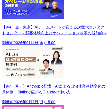
【9/4（金）東京】AIチームメイトが変える次世代コンタク
トセンター～顧客体験向上とオペレーション改革の最前線～
開催前
2026年9月4日(金) 15:00
【9/7（月）】Anthropic登壇！AIによる自治体業務効率化の
具体例ーSkillsで広がるClaudeの使い方ー
開催前
2026年9月7日(月) 15:00