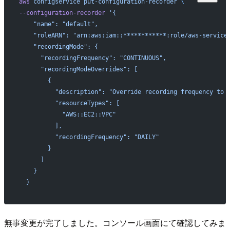
aws
 configservice
 put-configuration-recorder
 \ 
--configuration-recorder
 '{
    "name": "default",
    "roleARN": "arn:aws:iam::************:role/aws-service
    "recordingMode": {
      "recordingFrequency": "CONTINUOUS",
      "recordingModeOverrides": [
        {
          "description": "Override recording frequency to 
          "resourceTypes": [
            "AWS::EC2::VPC"
          ],
          "recordingFrequency": "DAILY"
        }
      ]
    }
  }
無事変更が完了しました。コンソール画面にて確認してみま