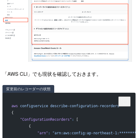
「AWS CLI」でも現状を確認しておきます。
変更前のレコーダーの状態
aws
 configservice
 describe-configuration-recorders
{
    "ConfigurationRecorders"
:
 [
        {
            "arn"
:
 "arn:aws:config:ap-northeast-1:********