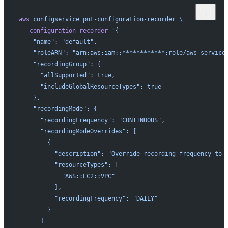
aws
 configservice
 put-configuration-recorder
 \ 
 --configuration-recorder
 '{
    "name": "default",
    "roleARN": "arn:aws:iam::************:role/aws-service
    "recordingGroup": {
      "allSupported": true,
      "includeGlobalResourceTypes": true
    },
    "recordingMode": {                   
      "recordingFrequency": "CONTINUOUS",
      "recordingModeOverrides": [ 
        {
          "description": "Override recording frequency to 
          "resourceTypes": [
            "AWS::EC2::VPC"              
          ],
          "recordingFrequency": "DAILY"
        }
      ]