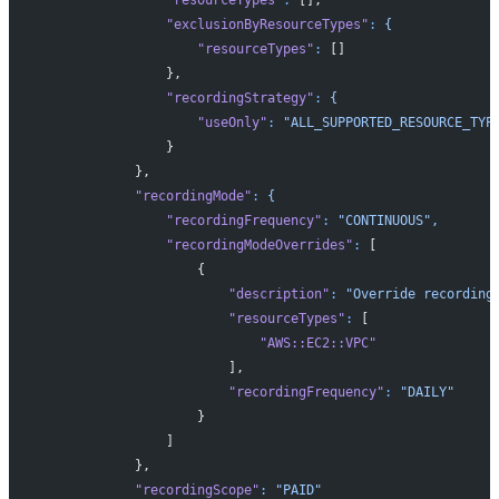
                "exclusionByResourceTypes"
:
 {
                    "resourceTypes"
:
 []
                },
                "recordingStrategy"
:
 {
                    "useOnly"
:
 "ALL_SUPPORTED_RESOURCE_TYP
                }
            },
            "recordingMode"
:
 {
                "recordingFrequency"
:
 "CONTINUOUS",
                "recordingModeOverrides"
:
 [
                    {
                        "description"
:
 "Override recording
                        "resourceTypes"
:
 [
                            "AWS::EC2::VPC"
                        ],
                        "recordingFrequency"
:
 "DAILY"
                    }
                ]
            },
            "recordingScope"
:
 "PAID"