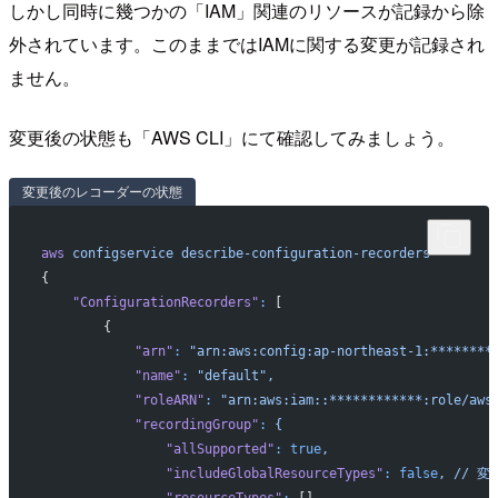
しかし同時に幾つかの「IAM」関連のリソースが記録から除
外されています。このままではIAMに関する変更が記録され
ません。
変更後の状態も「AWS CLI」にて確認してみましょう。
変更後のレコーダーの状態
aws
 configservice
 describe-configuration-recorders
{
    "ConfigurationRecorders"
:
 [
        {
            "arn"
:
 "arn:aws:config:ap-northeast-1:********
            "name"
:
 "default",
            "roleARN"
:
 "arn:aws:iam::************:role/aws
            "recordingGroup"
:
 {
                "allSupported"
:
 true
,
                "includeGlobalResourceTypes"
:
 false
,
 //
 変
                "resourceTypes"
:
 [],