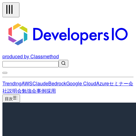
produced by Classmethod
Trending
AWS
Claude
Bedrock
Google Cloud
Azure
セミナー
会
社説明会
勉強会
事例
採用
目次