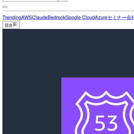
Trending
AWS
Claude
Bedrock
Google Cloud
Azure
セミナー
会
目次