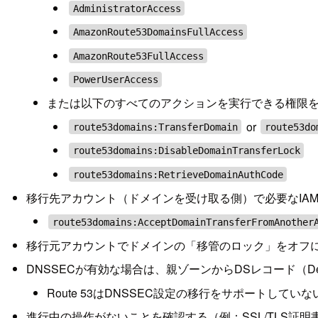
AdministratorAccess
AmazonRoute53DomainsFullAccess
AmazonRoute53FullAccess
PowerUserAccess
または以下のすべてのアクションを実行できる権限を持
or
route53domains:TransferDomain
route53do
route53domains:DisableDomainTransferLock
route53domains:RetrieveDomainAuthCode
移行先アカウント（ドメインを受け取る側）で必要なIA
route53domains:AcceptDomainTransferFromAnother
移行元アカウントでドメインの「移管のロック」をオフ
DNSSECが有効な場合は、親ゾーンからDSレコード（Deleg
Route 53はDNSSEC設定の移行をサポートし
進行中の操作がないことを確認する（例：SSL/TLS証