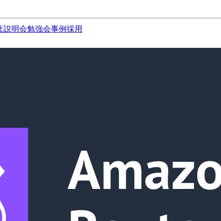
社説明会
勉強会
事例
採用