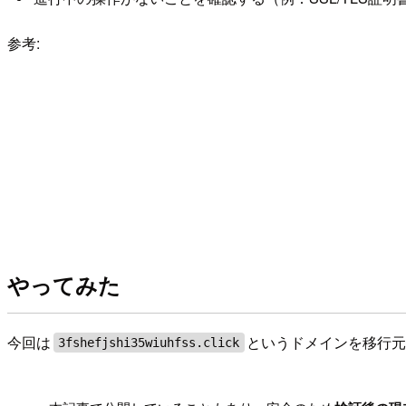
参考:
やってみた
今回は
というドメインを移行
3fshefjshi35wiuhfss.click