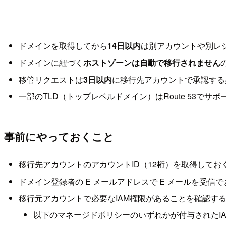
ドメインを取得してから
14日以内
は別アカウントや別レ
ドメインに紐づく
ホストゾーンは自動で移行されません
移管リクエストは
3日以内
に移行先アカウントで承認する
一部のTLD（トップレベルドメイン）はRoute 53で
事前にやっておくこと
移行先アカウントのアカウントID（12桁）を取得してお
ドメイン登録者の E メールアドレスで E メールを受信
移行元アカウントで必要なIAM権限があることを確認す
以下のマネージドポリシーのいずれかが付与されたIA