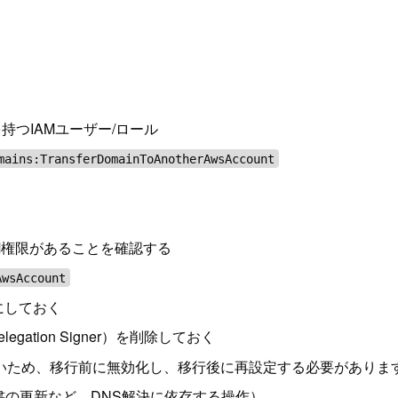
つIAMユーザー/ロール
mains:TransferDomainToAnotherAwsAccount
M権限があることを確認する
AwsAccount
にしておく
ation Signer）を削除しておく
ていないため、移行前に無効化し、移行後に再設定する必要がありま
明書の更新など、DNS解決に依存する操作）