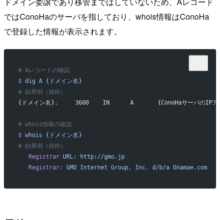
ドメイン委譲であり移管まではしていないため、Aレコード
ではConoHaのサーバを指しており、whois情報はConoHa
で登録した情報が表示されます。
# Aレコードの確認
$
 dig
 A
 {ドメイン名}
# 結果例（抜粋）
{ドメイン名}.     3600    IN      A       {ConoHaサーバのIP
# whois情報の確認
$
 whois
 {ドメイン名}
# 結果例（抜粋）
   Registrar
 URL:
 http://gmo.jp
   Registrar:
 GMO
 Internet
 Group,
 Inc.
 d/b/a
 Onamae.com