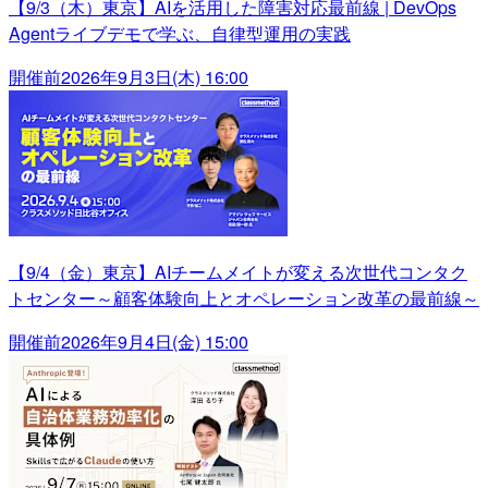
【9/3（木）東京】AIを活用した障害対応最前線 | DevOps
Agentライブデモで学ぶ、自律型運用の実践
開催前
2026年9月3日(木) 16:00
【9/4（金）東京】AIチームメイトが変える次世代コンタク
トセンター～顧客体験向上とオペレーション改革の最前線～
開催前
2026年9月4日(金) 15:00