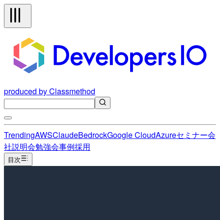
produced by Classmethod
Trending
AWS
Claude
Bedrock
Google Cloud
Azure
セミナー
会
社説明会
勉強会
事例
採用
目次