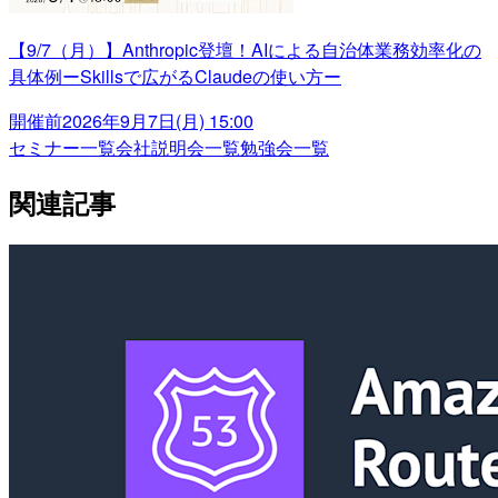
【9/7（月）】Anthropic登壇！AIによる自治体業務効率化の
具体例ーSkillsで広がるClaudeの使い方ー
開催前
2026年9月7日(月) 15:00
セミナー一覧
会社説明会一覧
勉強会一覧
関連記事