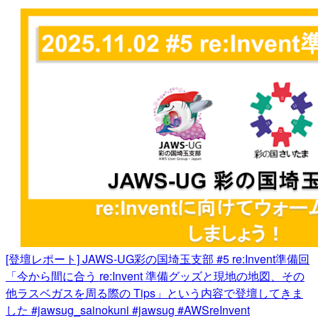
[登壇レポート] JAWS-UG彩の国埼玉支部 #5 re:Invent準備回
「今から間に合う re:Invent 準備グッズと現地の地図、その
他ラスベガスを周る際の Tips」という内容で登壇してきま
した #jawsug_sainokuni #jawsug #AWSreInvent