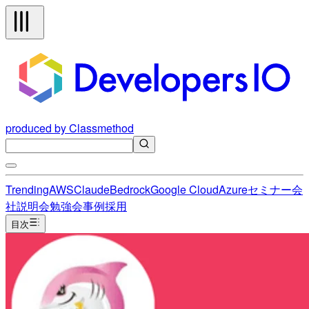
produced by Classmethod
Trending
AWS
Claude
Bedrock
Google Cloud
Azure
セミナー
会
社説明会
勉強会
事例
採用
目次