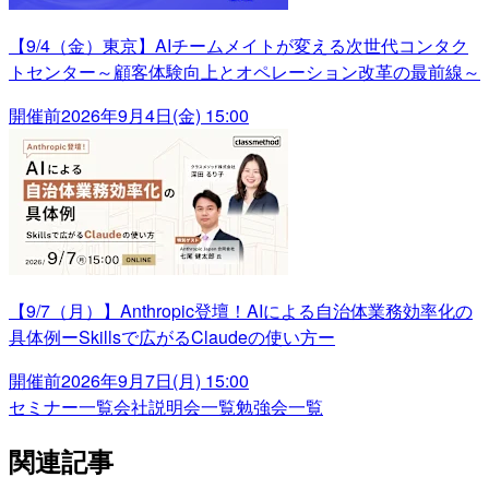
【9/4（金）東京】AIチームメイトが変える次世代コンタク
トセンター～顧客体験向上とオペレーション改革の最前線～
開催前
2026年9月4日(金) 15:00
【9/7（月）】Anthropic登壇！AIによる自治体業務効率化の
具体例ーSkillsで広がるClaudeの使い方ー
開催前
2026年9月7日(月) 15:00
セミナー一覧
会社説明会一覧
勉強会一覧
関連記事