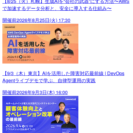
【8/25（火）札幌】生成AIを“会社の武器”にする方法〜AWS
で加速するデータ分析と、安全に導入する仕組み〜
開催前
2026年8月25日(火) 17:30
【9/3（木）東京】AIを活用した障害対応最前線 | DevOps
Agentライブデモで学ぶ、自律型運用の実践
開催前
2026年9月3日(木) 16:00