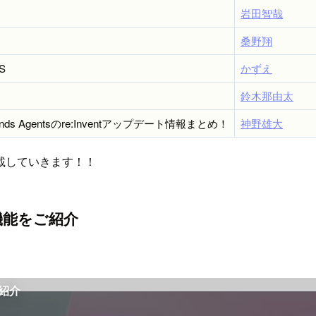
岩田智哉
桑野翔
KS
かずえ
鈴木那由太
ands Agentsのre:Inventアップデート情報まとめ！
神野雄大
載していきます！！
新機能をご紹介