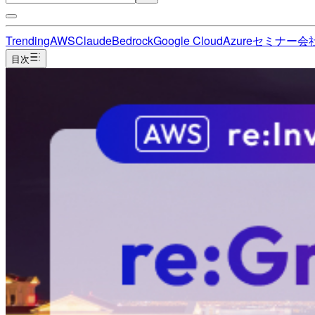
Trending
AWS
Claude
Bedrock
Google Cloud
Azure
セミナー
会
目次