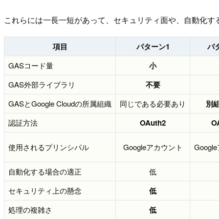
これらには一長一短があって、セキュリティ面や、自動化す
項目
パターン1
パ
GASコード量
小
GAS外部ライブラリ
不要
GASとGoogle Cloudの所属組織
同じである必要あり
別
認証方法
OAuth2
O
使用されるプリンシパル
Googleアカウント
Goog
自動化する場合の適正
低
セキュリティ上の懸念
低
処理の複雑さ
低