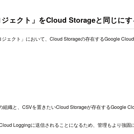
プロジェクト」をCloud Storageと同じに
CP）プロジェクト」において、Cloud Storageの存在するGoogle
WS）の組織と、CSVを置きたいCloud Storageが存在するGo
のCloud Loggingに送信されることになるため、管理もより強