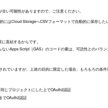
が古い可能性がありますので、ご注意ください。
より具体的にはCloud StorageへCSVフォーマットで自動的
案に直結するからです。
いApps Script（GAS）のコードの量は、可読性とのバ
されていますが、上述の目的に限定した場合、もろもろの条件
rageと同じプロジェクトにした上でOAuth2認証
までOAuth2認証