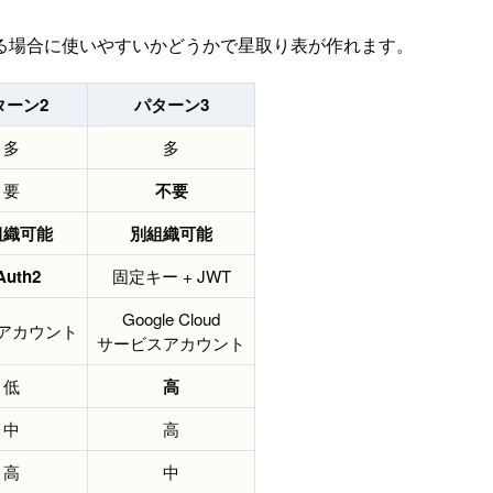
る場合に使いやすいかどうかで星取り表が作れます。
ターン2
パターン3
多
多
要
不要
組織可能
別組織可能
Auth2
固定キー + JWT
Google Cloud
leアカウント
サービスアカウント
低
高
中
高
高
中