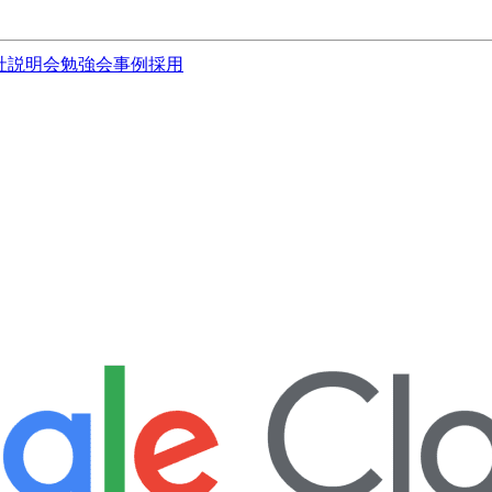
社説明会
勉強会
事例
採用