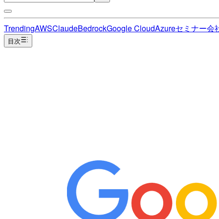
Trending
AWS
Claude
Bedrock
Google Cloud
Azure
セミナー
会
目次