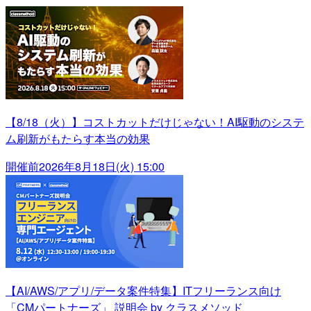
【8/18（火）】コストカットだけじゃない！AI駆動のシステ
ム刷新がもたらす本当の効果
開催前
2026年8月18日(火) 15:00
【AI/AWS/アプリ/データ案件特集】ITフリーランス向け
「CMパートナーズ」 説明会 by クラスメソッド