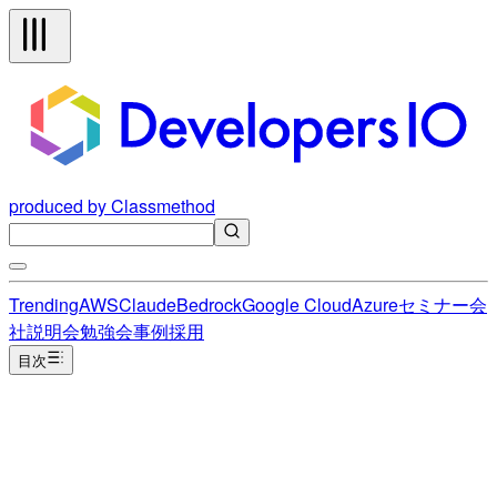
produced by Classmethod
Trending
AWS
Claude
Bedrock
Google Cloud
Azure
セミナー
会
社説明会
勉強会
事例
採用
目次