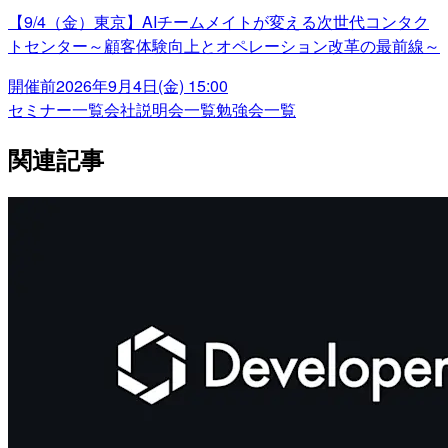
【9/4（金）東京】AIチームメイトが変える次世代コンタク
トセンター～顧客体験向上とオペレーション改革の最前線～
開催前
2026年9月4日(金) 15:00
セミナー一覧
会社説明会一覧
勉強会一覧
関連記事