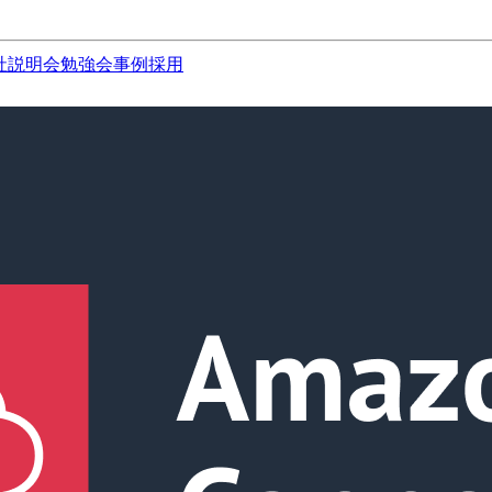
社説明会
勉強会
事例
採用