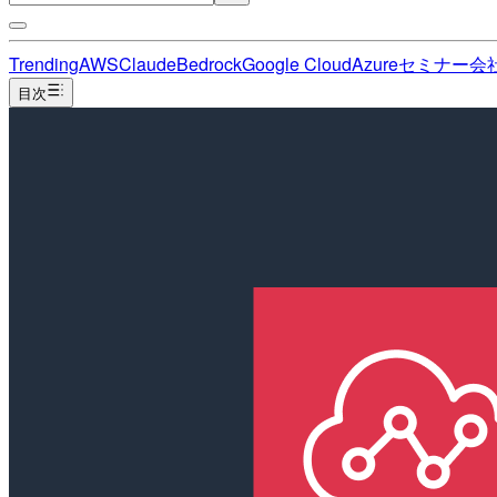
Trending
AWS
Claude
Bedrock
Google Cloud
Azure
セミナー
会
目次