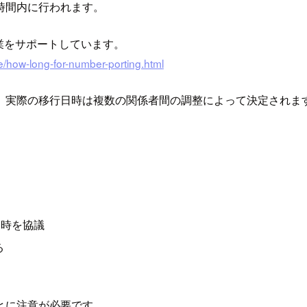
時間内に行われます。
業をサポートしています。
e/how-long-for-number-porting.html
、実際の移行日時は複数の関係者間の調整によって決定されま
日時を協議
る
とに注意が必要です。