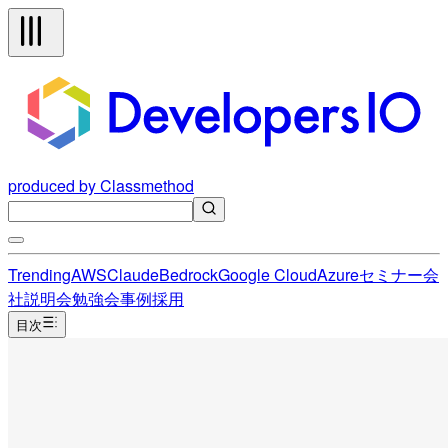
produced by Classmethod
Trending
AWS
Claude
Bedrock
Google Cloud
Azure
セミナー
会
社説明会
勉強会
事例
採用
目次