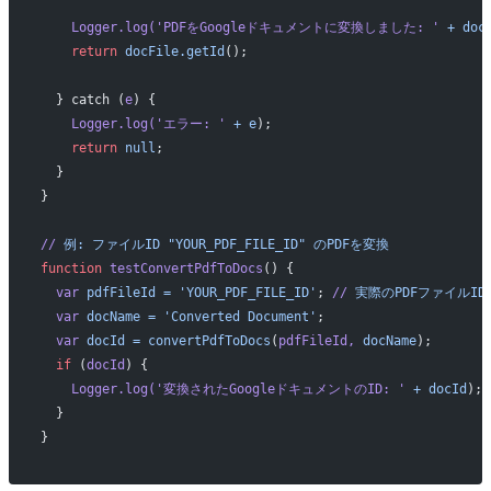
    Logger.log(
'PDFをGoogleドキュメントに変換しました: '
 +
 doc
    return
 docFile.getId
();
  } catch (
e
) {
    Logger.log(
'エラー: '
 +
 e
);
    return
 null
;
  }
}
//
 例:
 ファイルID
 "YOUR_PDF_FILE_ID"
 のPDFを変換
function
 testConvertPdfToDocs
() {
  var
 pdfFileId
 =
 'YOUR_PDF_FILE_ID'
; 
//
 実際のPDFファイルI
  var
 docName
 =
 'Converted Document'
;
  var
 docId
 =
 convertPdfToDocs
(
pdfFileId,
 docName
);
  if
 (
docId
) {
    Logger.log(
'変換されたGoogleドキュメントのID: '
 +
 docId
);
  }
}