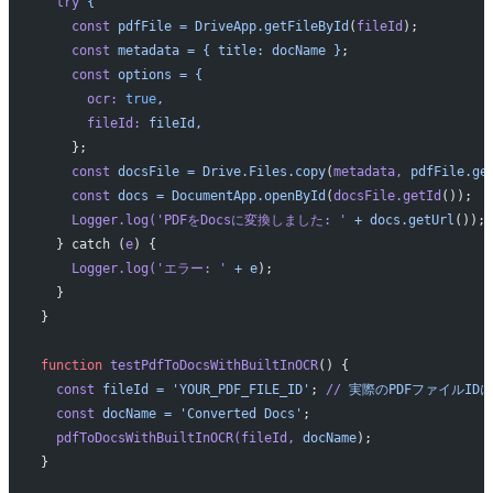
  try
 {
    const
 pdfFile
 =
 DriveApp.getFileById
(
fileId
);
    const
 metadata
 =
 {
 title:
 docName
 }
;
    const
 options
 =
 {
      ocr:
 true
,
      fileId:
 fileId,
    };
    const
 docsFile
 =
 Drive.Files.copy
(
metadata,
 pdfFile.ge
    const
 docs
 =
 DocumentApp.openById
(
docsFile.getId
());
    Logger.log(
'PDFをDocsに変換しました: '
 +
 docs.getUrl
());
  } catch (
e
) {
    Logger.log(
'エラー: '
 +
 e
);
  }
}
function
 testPdfToDocsWithBuiltInOCR
() {
  const
 fileId
 =
 'YOUR_PDF_FILE_ID'
; 
//
 実際のPDFファイルI
  const
 docName
 =
 'Converted Docs'
;
  pdfToDocsWithBuiltInOCR(fileId,
 docName
);
}