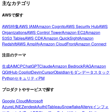
主なカテゴリ
AWSで探す
AWS特集
AWS IAM
Amazon Cognito
AWS Security Hub
AWS
Organizations
AWS Control Tower
Amazon EC2
Amazon
S3
S3 Tables
AWS CDK
Amazon QuickSight
Amazon
Redshift
AWS Amplify
Amazon CloudFront
Amazon Connect
注目のテーマ
生成AI
MCP
ChatGPT
Claude
Amazon Bedrock
RAG
Amazon
Q
GitHub Copilot
Devin
Cursor
Obsidian
モダンデータスタック
Python
セキュリティ
PM
プロダクトやサービスで探す
Google Cloud
Microsoft
Azure
LINE
Zendesk
Auth0
Tableau
Snowflake
Alteryx
インフォ