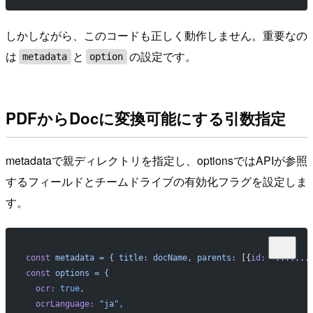
しかしながら、このコードも正しく動作しません。重要なの
は
と
の設定です。
metadata
option
PDFからDocに変換可能にする引数指定
metadataで親ディレクトリを指定し、optionsではAPIが参照
するフィールドとチームドライブの有効化フラグを設定しま
す。
const
 metadata
 =
 {
 title:
 docName,
 parents:
 [{
id:
 ".......
const
 options
 =
 {
  ocr:
 true
,
  ocrLanguage:
 "ja",