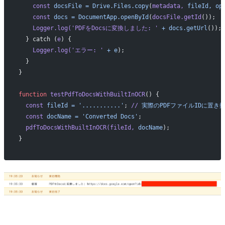
    const
 docsFile
 =
 Drive.Files.copy
(
metadata,
 fileId,
 op
    const
 docs
 =
 DocumentApp.openById
(
docsFile.getId
());
    Logger.log(
'PDFをDocsに変換しました: '
 +
 docs.getUrl
());
  } catch (
e
) {
    Logger.log(
'エラー: '
 +
 e
);
  }
}
function
 testPdfToDocsWithBuiltInOCR
() {
  const
 fileId
 =
 '...........'
; 
//
 実際のPDFファイルIDに置き
  const
 docName
 =
 'Converted Docs'
;
  pdfToDocsWithBuiltInOCR(fileId,
 docName
);
}