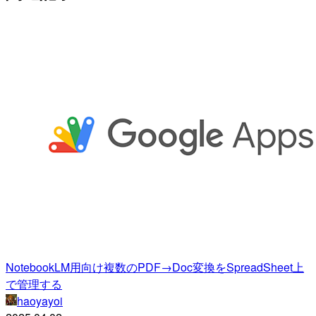
NotebookLM用向け複数のPDF→Doc変換をSpreadSheet上
で管理する
haoyayoi