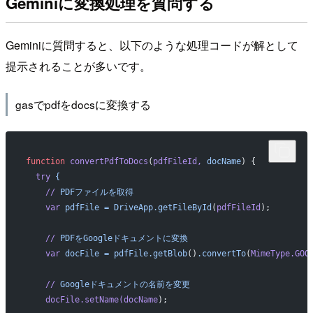
Geminiに変換処理を質問する
Geminiに質問すると、以下のような処理コードが解として
提示されることが多いです。
gasでpdfをdocsに変換する
function
 convertPdfToDocs
(
pdfFileId,
 docName
) {
  try
 {
    //
 PDFファイルを取得
    var
 pdfFile
 =
 DriveApp.getFileById
(
pdfFileId
);
    //
 PDFをGoogleドキュメントに変換
    var
 docFile
 =
 pdfFile.getBlob
()
.convertTo
(
MimeType.GOO
    //
 Googleドキュメントの名前を変更
    docFile.setName(docName
);