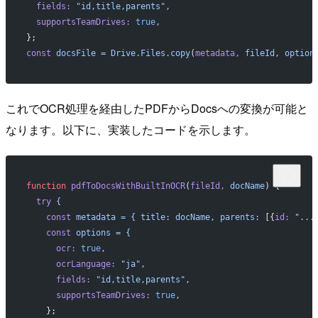
  fields:
 "id,title,parents",
  supportsTeamDrives:
 true
,
};
const
 docsFile
 =
 Drive.Files.copy
(
metadata,
 fileId,
 option
これでOCR処理を経由したPDFからDocsへの変換が可能と
なります。以下に、実装したコードを示します。
function
 pdfToDocsWithBuiltInOCR
(
fileId,
 docName
) {
  try
 {
    const
 metadata
 =
 {
 title:
 docName,
 parents:
 [{
id:
 "...
    const
 options
 =
 {
      ocr:
 true
,
      ocrLanguage:
 "ja",
      fields:
 "id,title,parents",
      supportsTeamDrives:
 true
,
    };