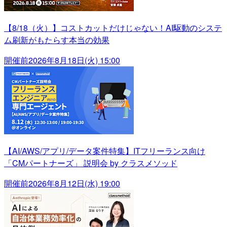
【8/18（火）】コストカットだけじゃない！AI駆動のシステ
ム刷新がもたらす本当の効果
開催前
2026年8月18日(火) 15:00
【AI/AWS/アプリ/データ案件特集】ITフリーランス向け
「CMパートナーズ」 説明会 by クラスメソッド
開催前
2026年8月12日(水) 19:00