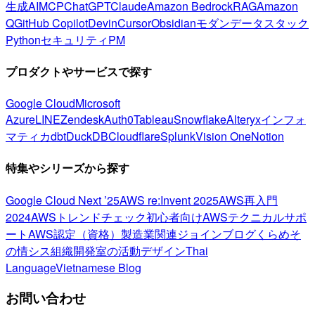
生成AI
MCP
ChatGPT
Claude
Amazon Bedrock
RAG
Amazon
Q
GitHub Copilot
Devin
Cursor
Obsidian
モダンデータスタック
Python
セキュリティ
PM
プロダクトやサービスで探す
Google Cloud
Microsoft
Azure
LINE
Zendesk
Auth0
Tableau
Snowflake
Alteryx
インフォ
マティカ
dbt
DuckDB
Cloudflare
Splunk
Vision One
Notion
特集やシリーズから探す
Google Cloud Next ’25
AWS re:Invent 2025
AWS再入門
2024
AWSトレンドチェック
初心者向け
AWSテクニカルサポ
ート
AWS認定（資格）
製造業関連
ジョインブログ
くらめそ
の情シス
組織開発室の活動
デザイン
Thai
Language
Vietnamese Blog
お問い合わせ