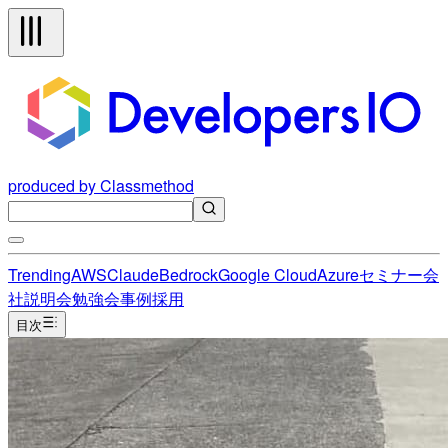
produced by Classmethod
Trending
AWS
Claude
Bedrock
Google Cloud
Azure
セミナー
会
社説明会
勉強会
事例
採用
目次